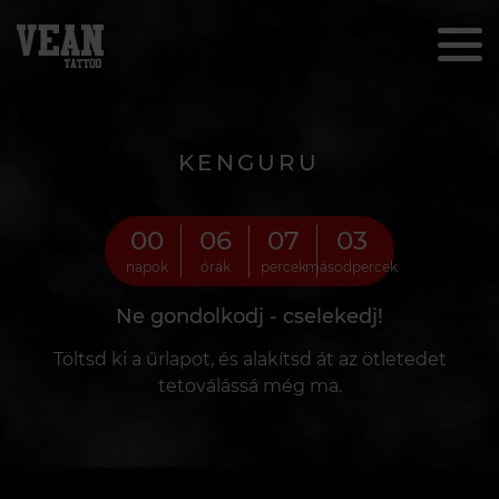
KENGURU
00
06
07
00
napok
órák
percek
másodpercek
Ne gondolkodj - cselekedj!
Töltsd ki a űrlapot, és alakítsd át az ötletedet
tetoválássá még ma.