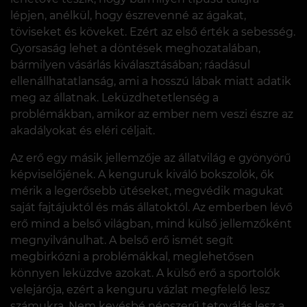
lépjen, anélkül, hogy észrevenné az ágakat,
töviseket és köveket. Ezért az első érték a sebesség.
Gyorsaság lehet a döntések meghozatalában,
bármilyen vásárlás kiválasztásában; ráadásul
ellenállhatatlanság, ami a hosszú lábak miatt adatik
meg az állatnak. Leküzdhetetlenség a
problémákban, amikor az ember nem veszi észre az
akadályokat és eléri céljait.
Az erő egy másik jellemzője az állatvilág e gyönyörű
képviselőjének. A kenguruk kiváló bokszolók, ők
mérik a legerősebb ütéseket, megvédik magukat
saját fajtájuktól és más állatoktól. Az emberben lévő
erő mind a belső világban, mind külső jellemzőként
megnyilvánulhat. A belső erő ismét segít
megbirkózni a problémákkal, meglehetősen
könnyen leküzdve azokat. A külső erő a sportolók
velejárója, ezért a kenguru vázlat megfelelő lesz
számukra. Nem kevésbé népszerű tetoválás lesz a