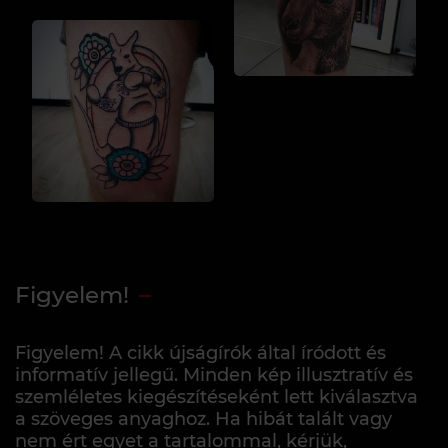
Figyelem!
Figyelem! A cikk újságírók által íródott és
informatív jellegű. Minden kép illusztratív és
szemléletes kiegészítéseként lett kiválasztva
a szöveges anyaghoz. Ha hibát talált vagy
nem ért egyet a tartalommal, kérjük,