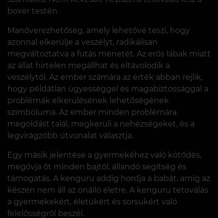
boxer testén.
Manőverezhetőség, amely lehetővé teszi, hogy
azonnal elkerülje a veszélyt, radikálisan
megváltoztatva a futás menetét. Az erős lábak miatt
az állat hirtelen megállhat és eltávolodik a
veszélytől. Az ember számára az érték abban rejlik,
hogy példátlan ügyességgel és magabiztossággal a
problémák elkerülésének lehetőségének
szimbóluma. Az ember minden problémára
megoldást talál, megkerüli a nehézségeket, és a
legvirágzóbb útvonalat választja.
Egy másik jelentése a gyermekéhez való kötődés,
megóvja őt minden bajtól, állandó segítség és
támogatás. A kenguru addig hordja a babát, amíg az
készen nem áll az önálló életre. A kenguru tetoválás
a gyermekekért, életükért és sorsukért való
felelősségről beszél.