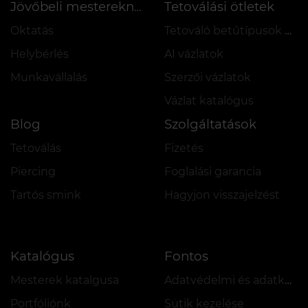
Tetoválási ötletek
Jövőbeli mestereknek
Oktatás
Tetováló betűtípusok online
Helybérlés
AI vázlatok
Munkavállalás
Szerzői vázlatok
Vázlat katalógus
Blog
Szolgáltatások
Tetoválás
Fizetés
Piercing
Foglalási garancia
Tartós smink
Hagyjon visszajelzést
Katalógus
Fontos
Mesterek katalgusa
Adatvédelmi és adatkezelési szabályzat
Portfóliónk
Sütik kezelése