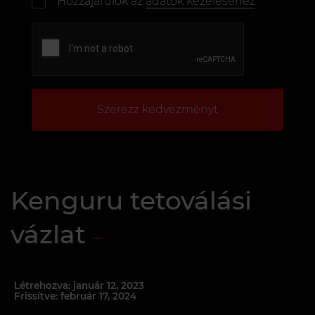
Hozzájárulok az
adatok kezeléséhez
Szerezz kedvezményt
Kenguru tetoválási
vázlat
Létrehozva: január 12, 2023
Frissítve: február 17, 2024