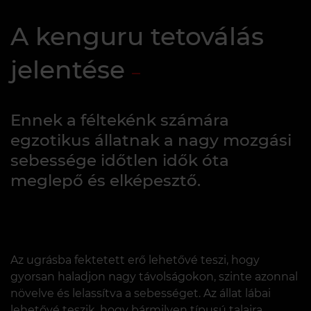
A kenguru tetoválás
jelentése
Ennek a féltekénk számára
egzotikus állatnak a nagy mozgási
sebessége időtlen idők óta
meglepő és elképesztő.
Az ugrásba fektetett erő lehetővé teszi, hogy
gyorsan haladjon nagy távolságokon, szinte azonnal
növelve és lelassítva a sebességet. Az állat lábai
lehetővé teszik, hogy bármilyen típusú talajra