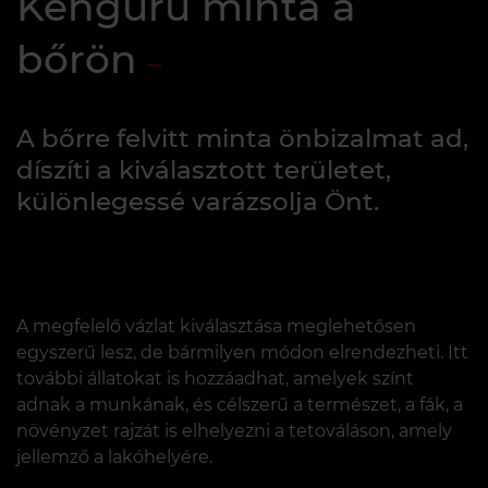
Kenguru minta a
bőrön
A bőrre felvitt minta önbizalmat ad,
díszíti a kiválasztott területet,
különlegessé varázsolja Önt.
A megfelelő vázlat kiválasztása meglehetősen
egyszerű lesz, de bármilyen módon elrendezheti. Itt
további állatokat is hozzáadhat, amelyek színt
adnak a munkának, és célszerű a természet, a fák, a
növényzet rajzát is elhelyezni a tetováláson, amely
jellemző a lakóhelyére.