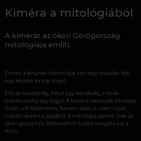
Kiméra a mitológiából
A kimérát az ókori Görögország
mitológiája említi.
Ennek a lénynek három feje van: egy oroszlán feje,
egy kecske és egy kígyó.
Elől az oroszlánfej, hátul egy kecskefej, a farok
helyén pedig egy kígyó. A kiméra nemcsak a külseje
miatt volt félelmetes, hanem azért is, mert tüzet
tudott okádni a szájából. A mitológia szerint csak az
ókori görög hős, Bellerophon tudta megölni ezt a
lényt.