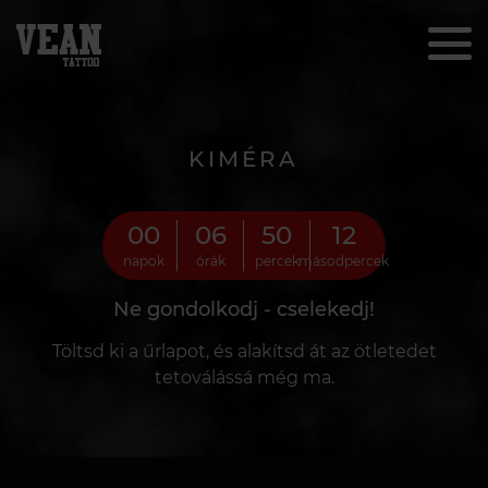
KIMÉRA
00
06
50
10
napok
órák
percek
másodpercek
Ne gondolkodj - cselekedj!
Töltsd ki a űrlapot, és alakítsd át az ötletedet
tetoválássá még ma.