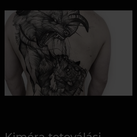
Kiméra tetoválási