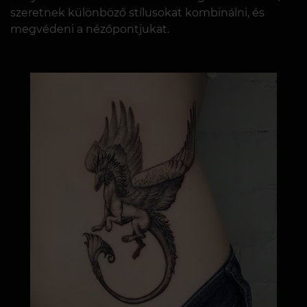
szeretnek különböző stílusokat kombinálni, és
megvédeni a nézőpontjukat.