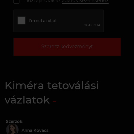
Hozzájárulok az
adatok kezeléséhez
Szerezz kedvezményt
Kiméra tetoválási
vázlatok
Szerzők:
Anna Kovács