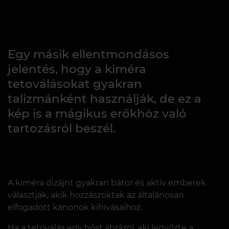
Egy másik ellentmondásos
jelentés, hogy a kiméra
tetoválásokat gyakran
talizmánként használják, de ez a
kép is a mágikus erőkhöz való
tartozásról beszél.
A kiméra dizájnt gyakran bátor és aktív emberek
választják, akik hozzászoktak az általánosan
elfogadott kánonok kihívásaihoz.
Ha a tetoválás egy hőst ábrázol, aki legyőzte a