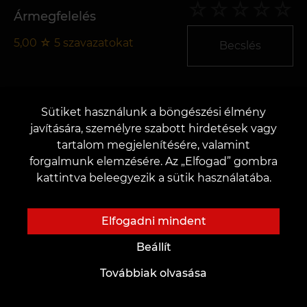
Ármegfelelés
5,00
☆
5
szavazatokat
Becslés
Sütiket használunk a böngészési élmény
javítására, személyre szabott hirdetések vagy
Figyelem!
tartalom megjelenítésére, valamint
forgalmunk elemzésére. Az „Elfogad” gombra
Figyelem! A cikk újságírók által íródott és
kattintva beleegyezik a sütik használatába.
informatív jellegű. Minden kép illusztratív és
szemléletes kiegészítéseként lett kiválasztva
a szöveges anyaghoz. Ha hibát talált vagy
Elfogadni mindent
nem ért egyet a tartalommal, kérjük,
Beállít
értesítsen minket a contentvean@gmail.com
Továbbiak olvasása