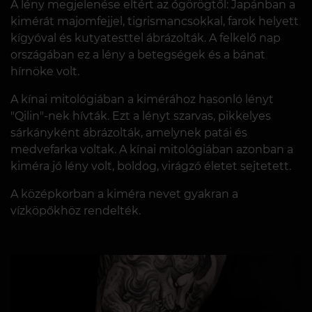
A lény megjelenése eltért az ógörögtől: Japánban a
kimérát majomfejjel, tigrismancsokkal, farok helyett
kígyóval és kutyatesttel ábrázolták. A felkelő nap
országában ez a lény a betegségek és a bánat
hírnöke volt.
A kínai mitológiában a kimérához hasonló lényt
"Qilin"-nek hívták. Ezt a lényt szarvas, pikkelyes
sárkányként ábrázolták, amelynek patái és
medvefarka voltak. A kínai mitológiában azonban a
kiméra jó lény volt, boldog, virágzó életet sejtetett.
A középkorban a kiméra nevet gyakran a
vízköpőkhöz rendelték.