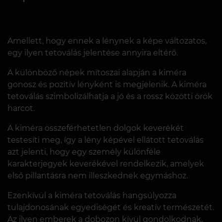
Amellett, hogy ennek a lénynek a képe változatos,
egy ilyen tetoválás jelentése annyira eltérő.
A különböző népek mítoszai alapján a kiméra
gonosz és pozitív lényként is megjelenik. A kiméra
tetoválás szimbolizálhatja a jó és a rossz közötti örök
harcot.
A kiméra összeférhetetlen dolgok keverékét
testesíti meg, így a lény képével ellátott tetoválás
azt jelenti, hogy egy személy különféle
karakterjegyek keverékével rendelkezik, amelyek
első pillantásra nem illeszkednek egymáshoz.
Ezenkívül a kiméra tetoválás hangsúlyozza
tulajdonosának egyediségét és kreatív természetét.
Az ilyen emberek a dobozon kívül gondolkodnak,