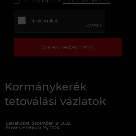
Hozzájárulok az
adatok kezeléséhez
Szerezz kedvezményt
Kormánykerék
tetoválási vázlatok
Létrehozva: december 19, 2022
Frissítve: február 19, 2024