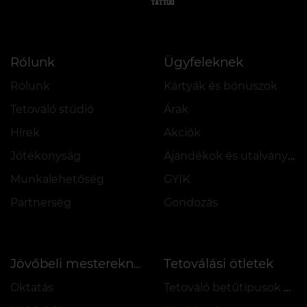
Rólunk
Ügyfeleknek
Rólunk
Kártyák és bónuszok
Tetováló stúdió
Árak
Hírek
Akciók
Jótékonyság
Ajándékok és utalványok
Munkalehetőség
GYIK
Partnerség
Gondozás
Tetoválási ötletek
Jövőbeli mestereknek
Oktatás
Tetováló betűtípusok online