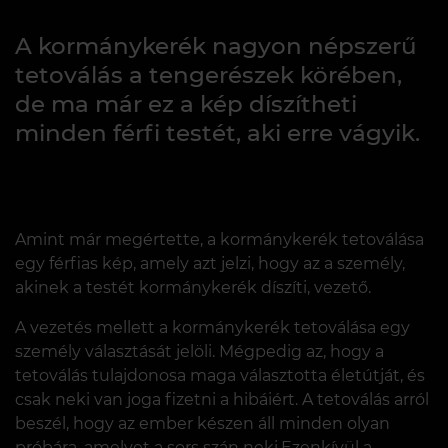
A kormánykerék nagyon népszerű
tetoválás a tengerészek körében,
de ma már ez a kép díszítheti
minden férfi testét, aki erre vágyik.
Amint már megértette, a kormánykerék tetoválása
egy férfias kép, amely azt jelzi, hogy az a személy,
akinek a testét kormánykerék díszíti, vezető.
A vezetés mellett a kormánykerék tetoválása egy
személy választását jelöli. Mégpedig az, hogy a
tetoválás tulajdonosa maga választotta életútját, és
csak neki van joga fizetni a hibáiért. A tetoválás arról
beszél, hogy az ember készen áll minden olyan
próbára, amelyet a sors szán neki.Ezenkívül a