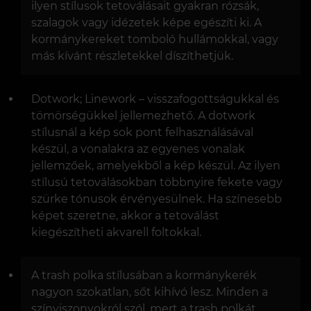
ilyen stílusok tetoválásait gyakran rózsák,
szalagok vagy idézetek képe egészíti ki. A
kormánykereket tomboló hullámokkal, vagy
más kívánt részletekkel díszíthetjük.
Dotwork; Linework – visszafogottságukkal és
tömörségükkel jellemezhető. A dotwork
stílusnál a kép sok pont felhasználásával
készül, a vonalakra az egyenes vonalak
jellemzőek, amelyekből a kép készül. Az ilyen
stílusú tetoválásokban többnyire fekete vagy
szürke tónusok érvényesülnek. Ha színesebb
képet szeretne, akkor a tetoválást
kiegészítheti akvarell foltokkal.
A trash polka stílusában a kormánykerék
nagyon szokatlan, sőt kihívó lesz. Minden a
színviszonyokról szól, mert a trash polkát