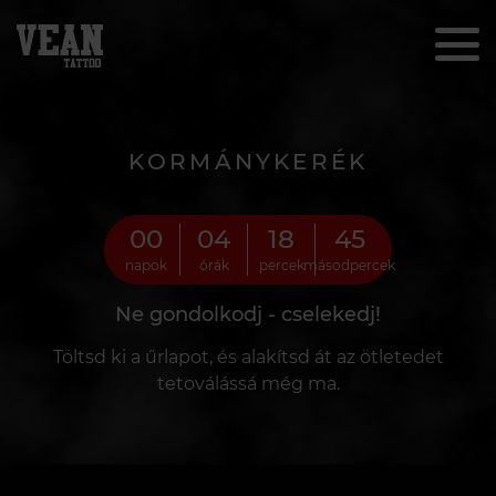
KORMÁNYKERÉK
00
04
18
44
napok
órák
percek
másodpercek
Ne gondolkodj - cselekedj!
Töltsd ki a űrlapot, és alakítsd át az ötletedet
tetoválássá még ma.