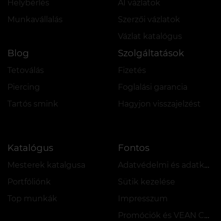
Helybérlés
AI vázlatok
Munkavállalás
Szerzői vázlatok
Vázlat katalógus
Blog
Szolgáltatások
Tetoválás
Fizetés
Piercing
Foglalási garancia
Tartós smink
Hagyjon visszajelzést
Katalógus
Fontos
Mesterek katalgusa
Adatvédelmi és adatkezelési szabályzat
Portfóliónk
Sütik kezelése
Top munkák
Impresszum
Promóciók és VEAN COINS szabályzata