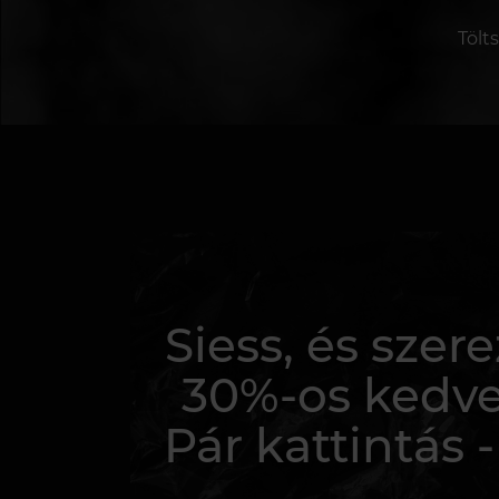
Tölt
Siess, és sze
30%-os kedv
Pár kattintás -