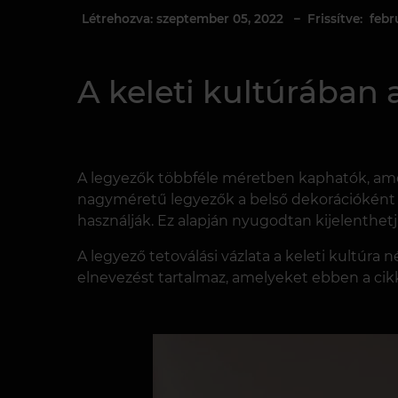
Létrehozva: szeptember 05, 2022
– Frissítve: febr
A keleti kultúrában 
A legyezők többféle méretben kaphatók, amelye
nagyméretű legyezők a belső dekorációként 
használják. Ez alapján nyugodtan kijelenthetj
A legyező tetoválási vázlata a keleti kultúra
elnevezést tartalmaz, amelyeket ebben a ci