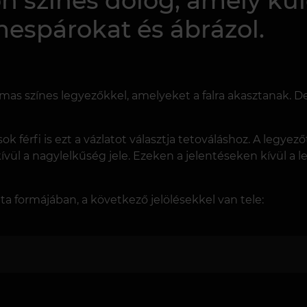
 színes dolog, amely külö
mespárokat és ábrázol.
mas színes legyezőkkel, amelyeket a falra akasztanak. De
ok férfi is ezt a vázlatot választja tetováláshoz. A legyez
ül a nagylelkűség jele. Ezeken a jelentéseken kívül a l
a formájában, a következő jelölésekkel van tele: