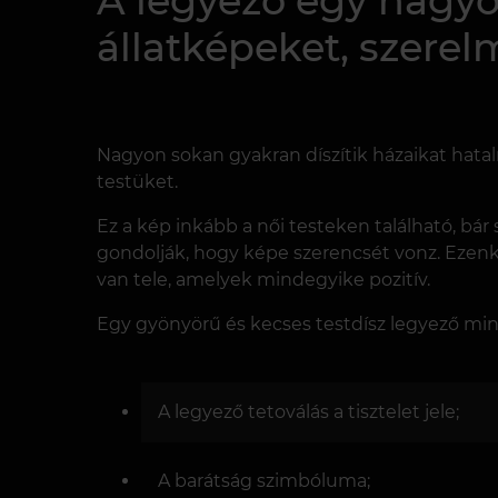
A legyező egy nagyon
állatképeket, szerel
Nagyon sokan gyakran díszítik házaikat hatal
testüket.
Ez a kép inkább a női testeken található, bár s
gondolják, hogy képe szerencsét vonz. Ezenkív
van tele, amelyek mindegyike pozitív.
Egy gyönyörű és kecses testdísz legyező mint
A legyező tetoválás a tisztelet jele;
A barátság szimbóluma;