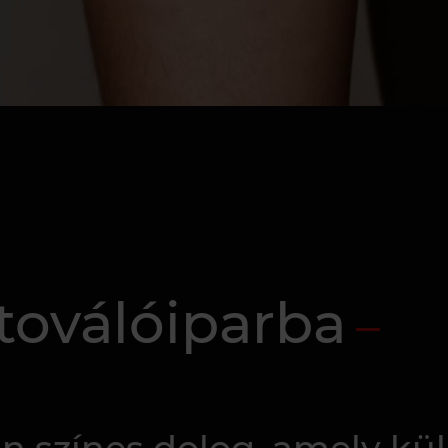
etoválóiparba