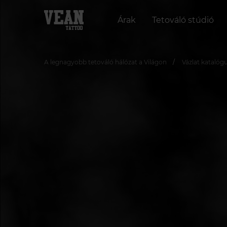
Árak
Tetováló stúdió
A legnagyobb tetováló hálózat a Világon
Vázlat katalóg