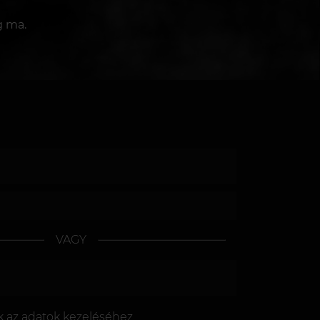
g ma.
VAGY
k az
adatok kezeléséhez