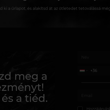
sd ki a űrlapot, és alakítsd át az ötletedet tetoválássá mé
rezd meg a
ezményt!
 és a tiéd.
Hozzájárulo