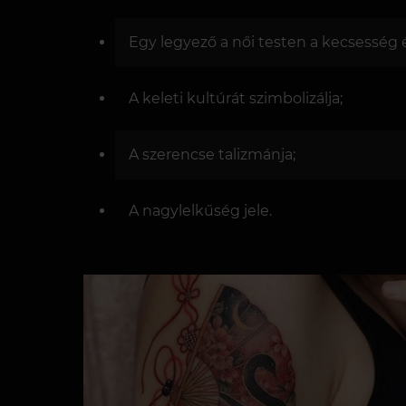
Egy legyező a női testen a kecsesség és
A keleti kultúrát szimbolizálja;
A szerencse talizmánja;
A nagylelkűség jele.