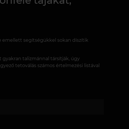
nféle tájakat,
 emellett segítségükkel sokan díszítik
őt gyakran talizmánnal társítják, úgy
egyező tetoválás számos értelmezési listával