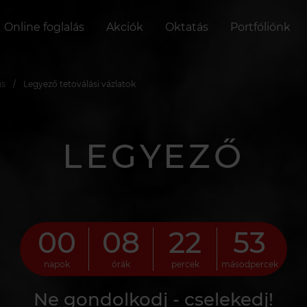
Online foglalás
Akciók
Oktatás
Portfóliónk
us
Legyező tetoválási vázlatok
LEGYEZŐ
00
08
22
51
napok
órák
percek
másodpercek
Ne gondolkodj - cselekedj!