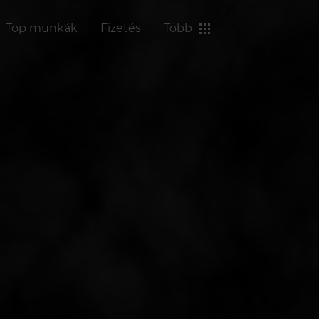
Top munkák
Fizetés
Több