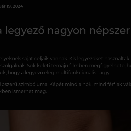
uár 19, 2024
a legyező nagyon népszer
knek saját céljaik vannak. Kis legyezőket használtak az 
szolgálnak. Sok keleti témájú filmben megfigyelhető, h
ük, hogy a legyező elég multifunkcionális tárgy.
 népszerű szimbóluma. Képét mind a nők, mind férfiak vál
kkben ismerhet meg.