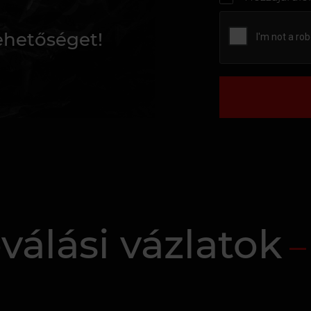
lehetőséget!
válási vázlatok