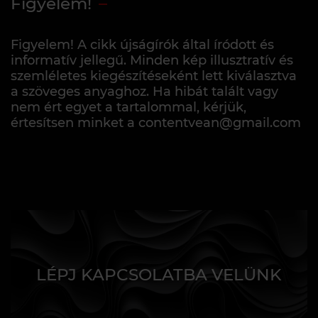
Figyelem!
Figyelem! A cikk újságírók által íródott és
informatív jellegű. Minden kép illusztratív és
szemléletes kiegészítéseként lett kiválasztva
a szöveges anyaghoz. Ha hibát talált vagy
nem ért egyet a tartalommal, kérjük,
értesítsen minket a contentvean@gmail.com
LÉPJ KAPCSOLATBA VELÜNK