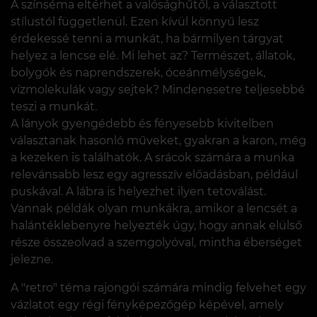
A színséma eltérhet a valósághűtől, a választott
stílustól függetlenül. Ezen kívül könnyű lesz
érdekessé tenni a munkát, ha bármilyen tárgyat
helyez a lencse elé. Mi lehet az? Természet, állatok,
bolygók és naprendszerek, óceánmélységek,
vízmolekulák vagy sejtek? Mindenesetre teljesebbé
teszi a munkát.
A lányok gyengédebb és fényesebb kivitelben
választanak hasonló műveket, gyakran a karon, még
a kezeken is találhatók. A srácok számára a munka
relevánsabb lesz egy agresszív előadásban, például
puskával. A lábra is helyezhet ilyen tetoválást.
Vannak példák olyan munkákra, amikor a lencsét a
halántéklebenyre helyezték úgy, hogy annak elülső
része összeolvad a szemgolyóval, mintha éberséget
jelezne.
A "retro" téma rajongói számára mindig felvehet egy
vázlatot egy régi fényképezőgép képével, amely