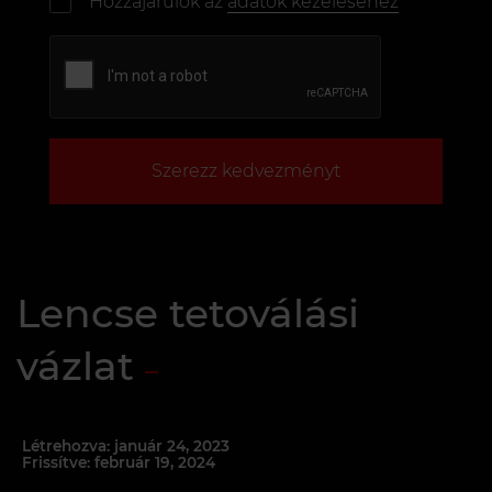
Hozzájárulok az
adatok kezeléséhez
Szerezz kedvezményt
Lencse tetoválási
vázlat
Létrehozva: január 24, 2023
Frissítve: február 19, 2024