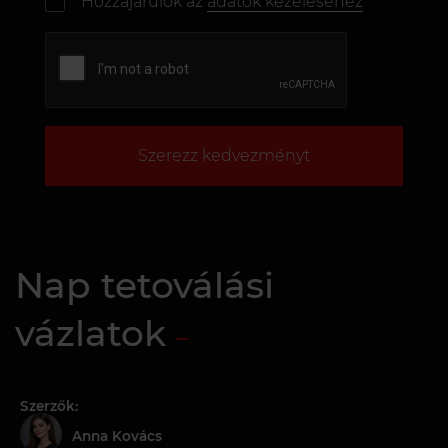
Hozzájárulok az
adatok kezeléséhez
Szerezz kedvezményt
Nap tetoválási
vázlatok
Szerzők:
Anna Kovács