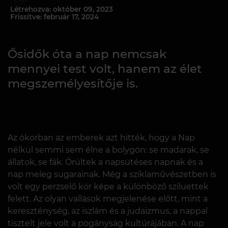
Létrehozva: október 09, 2023
Frissítve: február 17, 2024
Ősidők óta a nap nemcsak
mennyei test volt, hanem az élet
megszemélyesítője is.
Az ókorban az emberek azt hitték, hogy a Nap
nélkül semmi sem élne a bolygón: se madarak, se
állatok, se fák. Örültek a napsütéses napnak és a
nap meleg sugarainak. Még a sziklaművészetben is
volt egy perzselő kör képe a különböző sziluettek
felett. Az olyan vallások megjelenése előtt, mint a
kereszténység, az iszlám és a judaizmus, a nappal
tisztelt jele volt a pogányság kultúrájában. A nap