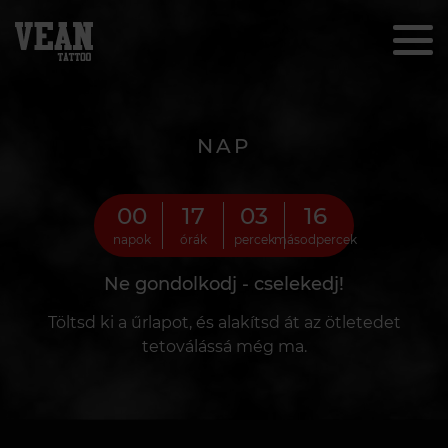
NAP
00
17
03
14
napok
órák
percek
másodpercek
Ne gondolkodj - cselekedj!
Töltsd ki a űrlapot, és alakítsd át az ötletedet
tetoválássá még ma.