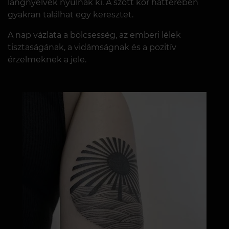
lángnyelvek nyúlnak ki. A szőtt kör hátterében
gyakran találhat egy keresztet.
A nap vázlata a bölcsesség, az emberi lélek
tisztaságának, a vidámságnak és a pozitív
érzelmeknek a jele.