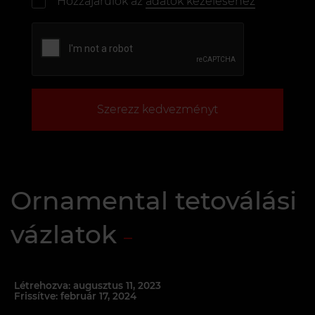
Hozzájárulok az
adatok kezeléséhez
Szerezz kedvezményt
Ornamental tetoválási
vázlatok
Létrehozva: augusztus 11, 2023
Frissítve: február 17, 2024