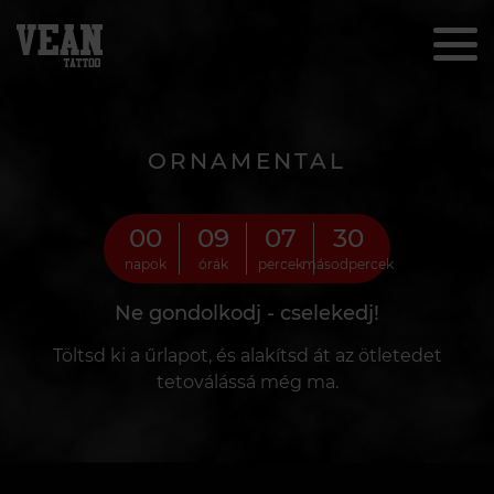
ORNAMENTAL
00
09
07
29
napok
órák
percek
másodpercek
Ne gondolkodj - cselekedj!
Töltsd ki a űrlapot, és alakítsd át az ötletedet
tetoválássá még ma.