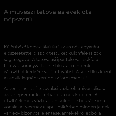
A művészi tetoválás évek óta
népszerű.
Különböző korosztályú férfiak és nők egyaránt
előszeretettel díszítik testüket különféle rajzok
segítségével. A tetoválási ipar tele van sokféle
tetoválási irányzattal és stílussal, mindenki
választhat kedvére való tetoválást. A sok stílus közül
az egyik legnépszerűbb az "ornamental".
Az „ornamental” tetoválási vázlatok univerzálisak,
azaz népszerűek a férfiak és a nők körében. A
díszítőelemek vázlataiban különféle figurák sima
vonalakat vesznek alapul, miközben minden jelnek
van egy bizonyos jelentése, amelyekről ebből a