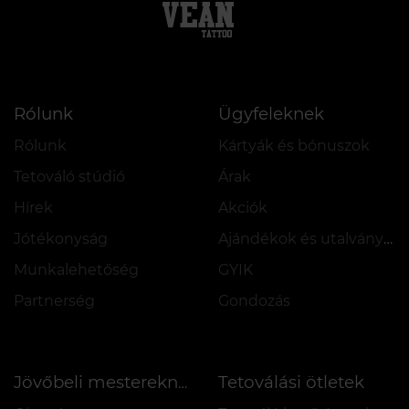
Rólunk
Ügyfeleknek
Rólunk
Kártyák és bónuszok
Tetováló stúdió
Árak
Hírek
Akciók
Jótékonyság
Ajándékok és utalványok
Munkalehetőség
GYIK
Partnerség
Gondozás
Tetoválási ötletek
Jövőbeli mestereknek