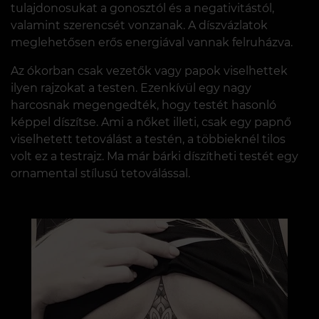
tulajdonosukat a gonosztól és a negativitástól,
valamint szerencsét vonzanak. A díszvázlatok
meglehetősen erős energiával vannak felruházva.
Az ókorban csak vezetők vagy papok viselhettek
ilyen rajzokat a testen. Ezenkívül egy nagy
harcosnak megengedték, hogy testét hasonló
képpel díszítse. Ami a nőket illeti, csak egy papnő
viselhetett tetoválást a testén, a többieknél tilos
volt ez a testrajz. Ma már bárki díszítheti testét egy
ornamental stílusú tetoválással.