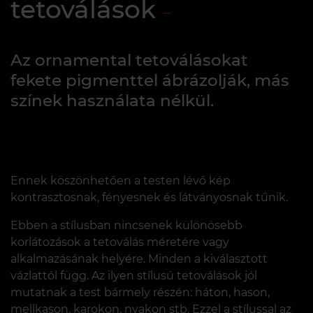
tetoválások
Az ornamental tetoválásokat
fekete pigmenttel ábrázolják, más
színek használata nélkül.
Ennek köszönhetően a testen lévő kép
kontrasztosnak, fényesnek és látványosnak tűnik.
Ebben a stílusban nincsenek különösebb
korlátozások a tetoválás méretére vagy
alkalmazásának helyére. Minden a kiválasztott
vázlattól függ. Az ilyen stílusú tetoválások jól
mutatnak a test bármely részén: háton, hason,
mellkason, karokon, nyakon stb. Ezzel a stílussal az