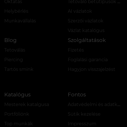
Oktatás
Tetováló betűtípusok online
Helybérlés
AI vázlatok
Munkavállalás
Szerzői vázlatok
Vázlat katalógus
Blog
Szolgáltatások
Tetoválás
Fizetés
Piercing
Foglalási garancia
Tartós smink
Hagyjon visszajelzést
Katalógus
Fontos
Mesterek katalgusa
Adatvédelmi és adatkezelési szabályzat
Portfóliónk
Sütik kezelése
Top munkák
Impresszum