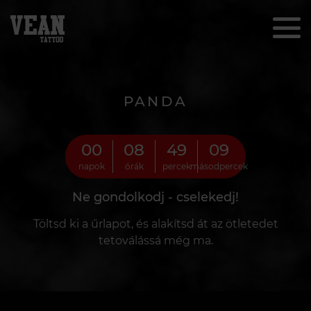
PANDA
00
08
49
08
napok
órák
percek
másodpercek
Ne gondolkodj - cselekedj!
Töltsd ki a űrlapot, és alakítsd át az ötletedet
tetoválássá még ma.