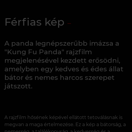
Férfias kép
A panda legnépszerűbb imázsa a
"Kung Fu Panda" rajzfilm
megjelenésével kezdett erősödni,
amelyben egy kedves és édes állat
bátor és nemes harcos szerepet
játszott.
A rajzfilm hősének képével ellátott tetoválásnak is
megvan a maga értelmezése. Ez a kép a bátorság, a
nemesség, a találékonyság, a kedvesség és a