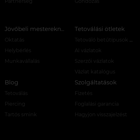
Partnerség
Gondozás
Tetoválási ötletek
Jövőbeli mestereknek
Oktatás
Tetováló betűtípusok online
Helybérlés
AI vázlatok
Munkavállalás
Szerzői vázlatok
Vázlat katalógus
Blog
Szolgáltatások
Tetoválás
Fizetés
Piercing
Foglalási garancia
Tartós smink
Hagyjon visszajelzést