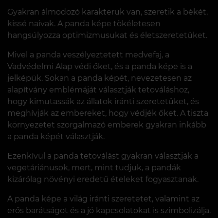
Gyakran álmodozó karakterük van, szeretik a békét,
kissé naivak. A panda képe tökéletesen
hangsúlyozza optimizmusukat és életszeretetüket.
Mivel a panda veszélyeztetett medvefaj, a
Vadvédelmi Alap védi őket, és a panda képe is a
jelképük. Sokan a panda képét, nevezetesen az
alapítvány emblémáját választják tetováláshoz,
hogy kimutassák az állatok iránti szeretetüket, és
meghívják az embereket, hogy védjék őket. A tiszta
környezetet szorgalmazó emberek gyakran inkább
a panda képét választják.
Ezenkívül a panda tetoválást gyakran választják a
vegetáriánusok, mert, mint tudjuk, a pandák
kizárólag növényi eredetű ételeket fogyasztanak.
A panda képe a világ iránti szeretetet, valamint az
erős barátságot és a jó kapcsolatokat is szimbolizálja.