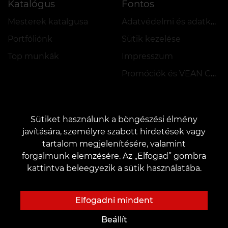
Katalógus
Fontos
Mesterek katalgusa
Adatvédelmi és adatkezelési szabályzat
Portfóliónk
Sütik kezelése
Top munkák
Impresszum
Promóciók és VEAN COINS szabályzata
Sütiket használunk a böngészési élmény
javítására, személyre szabott hirdetések vagy
tartalom megjelenítésére, valamint
KAPCSOLAT
forgalmunk elemzésére. Az „Elfogad” gombra
Kapcsolatfelvétel:
customers@vean-tattoo.hu
kattintva beleegyezik a sütik használatába.
Együttműködés:
marketing.veantattoo@gmail.com
Panaszok és javaslatok:
complaints@vean-tattoo.com
Elfogadni mindent
Regisztráció és tanácsadás Magyarországra::
+3619990519
Beállít