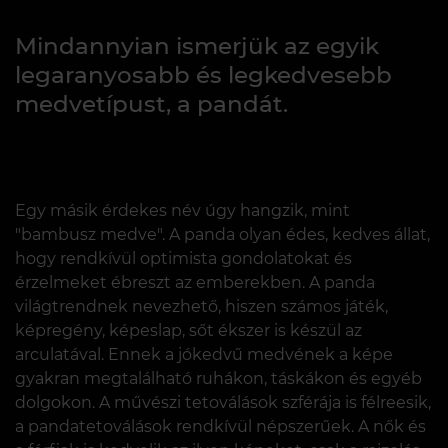
Mindannyian ismerjük az egyik
legaranyosabb és legkedvesebb
medvetípust, a pandát.
Egy másik érdekes név úgy hangzik, mint
"bambusz medve". A panda olyan édes, kedves állat,
hogy rendkívül optimista gondolatokat és
érzelmeket ébreszt az emberekben. A panda
világtrendnek nevezhető, hiszen számos játék,
képregény, képeslap, sőt ékszer is készül az
arculatával. Ennek a jókedvű medvének a képe
gyakran megtalálható ruhákon, táskákon és egyéb
dolgokon. A művészi tetoválások szférája is félreesik,
a pandatetoválások rendkívül népszerűek. A nők és