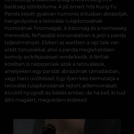
barátság szimbóluma. A jól ismert hős Kung Fu
Panda képét gyakran humoros stílusban ábrázolják,
hangsúlyozva a tetoválás tulajdonosának
humorának finomságát. A bátorság és a nemesség
merevebb, férfiasabb körvonalaiban is jelzi a panda
teljesítményét. Ebben az esetben a rajz tele van
sötét tónusokkal, ahol a panda meglehetősen
komoly arckifejezéssel rendelkezik. A férfiak
körében is népszerűek azok a tetoválások,
amelyeken egy pandát ábrázolnak támadásban,
vagy harci üvöltéssel. Egy ilyen kép bemutatja a
tetoválás tulajdonosának rejtett jellemvonásait.
Kívülről nyugodt és békés ember, de ha kell, ki tud
állni magáért, megvédeni érdekeit.