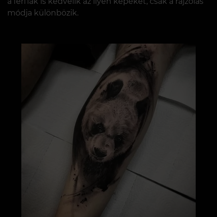
a férfiak is kedvelik az ilyen képeket, csak a rajzolás
módja különbözik.