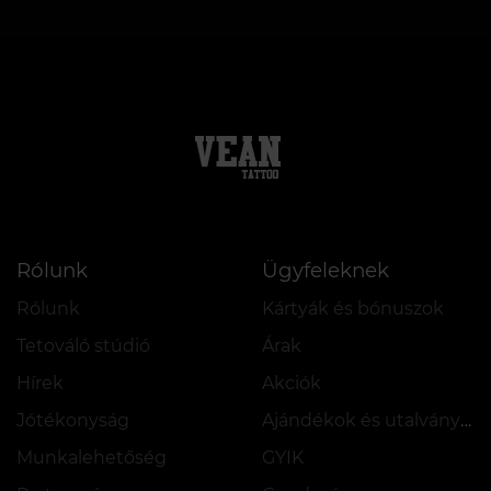
Rólunk
Ügyfeleknek
Rólunk
Kártyák és bónuszok
Tetováló stúdió
Árak
Hírek
Akciók
Jótékonyság
Ajándékok és utalványok
Munkalehetőség
GYIK