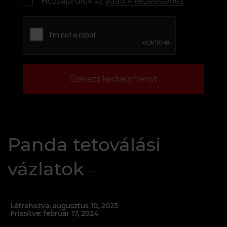
Hozzájárulok az
adatok kezeléséhez
Szerezz kedvezményt
Panda tetoválási
vázlatok
Létrehozva: augusztus 10, 2023
Frissítve: február 17, 2024