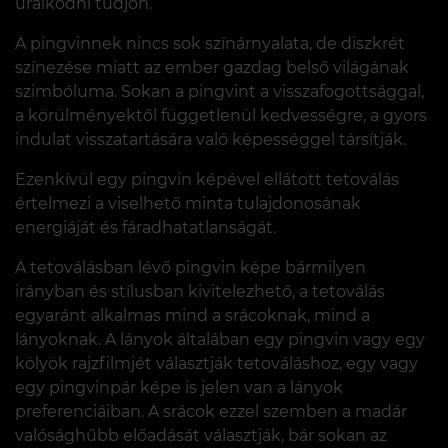
uralkodni tudjon.
A pingvinnek nincs sok színárnyalata, de diszkrét
színezése miatt az ember gazdag belső világának
szimbóluma. Sokan a pingvint a visszafogottsággal,
a körülményektől függetlenül kedvességre, a gyors
indulat visszatartására való képességgel társítják.
Ezenkívül egy pingvin képével ellátott tetoválás
értelmezi a viselhető minta tulajdonosának
energiáját és fáradhatatlanságát.
A tetoválásban lévő pingvin képe bármilyen
irányban és stílusban kivitelezhető, a tetoválás
egyaránt alkalmas mind a srácoknak, mind a
lányoknak. A lányok általában egy pingvin vagy egy
kölyök rajzfilmjét választják tetováláshoz, egy vagy
egy pingvinpár képe is jelen van a lányok
preferenciáiban. A srácok ezzel szemben a madár
valósághűbb előadását választják, bár sokan az