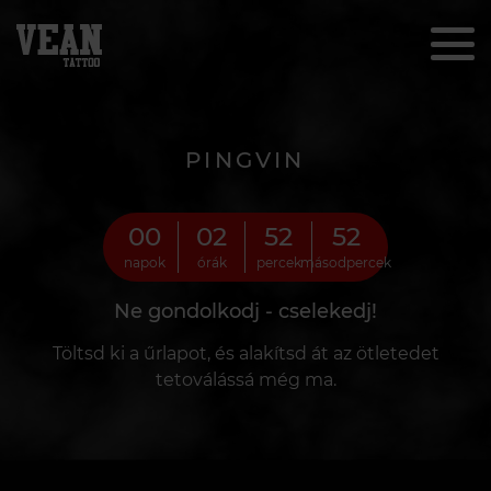
PINGVIN
00
02
52
50
napok
órák
percek
másodpercek
Ne gondolkodj - cselekedj!
Töltsd ki a űrlapot, és alakítsd át az ötletedet
tetoválássá még ma.