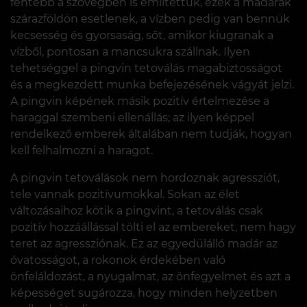
fentebb a szövegben is említettük, ezek a madarak
szárazföldön esetlenek, a vízben pedig van bennük
kecsesség és gyorsaság, sőt, amikor kiugranak a
vízből, pontosan a mancsukra szállnak. Ilyen
tehetséggel a pingvin tetoválás magabiztosságot
és a megkezdett munka befejezésének vágyát jelzi.
A pingvin képének másik pozitív értelmezése a
haraggal szembeni ellenállás; az ilyen képpel
rendelkező emberek általában nem tudják, hogyan
kell felhalmozni a haragot.
A pingvin tetoválások nem hordoznak agressziót,
tele vannak pozitívumokkal. Sokan az élet
változásaihoz kötik a pingvint, a tetoválás csak
pozitív hozzáállással tölti el az embereket, nem hagy
teret az agressziónak. Ez az egyedülálló madár az
óvatosságot, a rokonok érdekében való
önfeláldozást, a nyugalmat, az önfegyelmet és azt a
képességet sugározza, hogy minden helyzetben