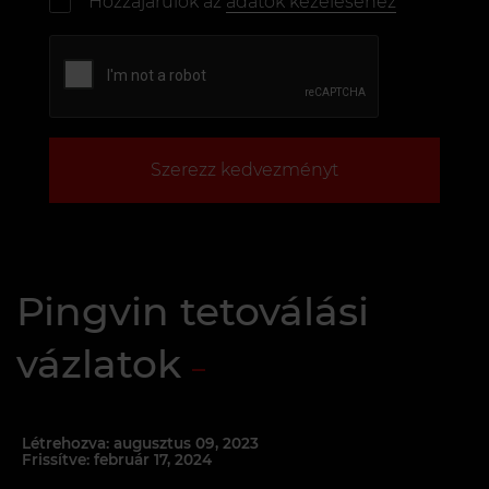
Hozzájárulok az
adatok kezeléséhez
Szerezz kedvezményt
Pingvin tetoválási
vázlatok
Létrehozva: augusztus 09, 2023
Frissítve: február 17, 2024