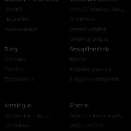
Oktatás
Tetováló betűtípusok online
Helybérlés
AI vázlatok
Munkavállalás
Szerzői vázlatok
Vázlat katalógus
Blog
Szolgáltatások
Tetoválás
Fizetés
Piercing
Foglalási garancia
Tartós smink
Hagyjon visszajelzést
Katalógus
Fontos
Mesterek katalgusa
Adatvédelmi és adatkezelési szabályzat
Portfóliónk
Sütik kezelése