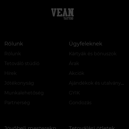
Rólunk
Ügyfeleknek
Rólunk
Kártyák és bónuszok
Tetováló stúdió
Árak
Hírek
Akciók
Jótékonyság
Ajándékok és utalványok
Munkalehetőség
GYIK
Partnerség
Gondozás
Tetoválási ötletek
Jövőbeli mestereknek