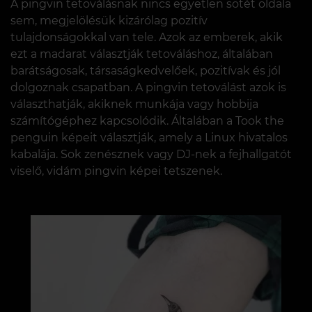
A pingvin tetoválásnak nincs egyetlen sötét oldala
sem, megjelölésük kizárólag pozitív
tulajdonságokkal van tele. Azok az emberek, akik
ezt a madarat választják tetováláshoz, általában
barátságosak, társaságkedvelőek, pozitívak és jól
dolgoznak csapatban. A pingvin tetoválást azok is
választhatják, akiknek munkája vagy hobbija
számítógéphez kapcsolódik. Általában a Took the
penguin képeit választják, amely a Linux hivatalos
kabalája. Sok zenésznek vagy DJ-nek a fejhallgatót
viselő, vidám pingvin képei tetszenek.