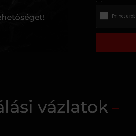
lehetőséget!
álási vázlatok