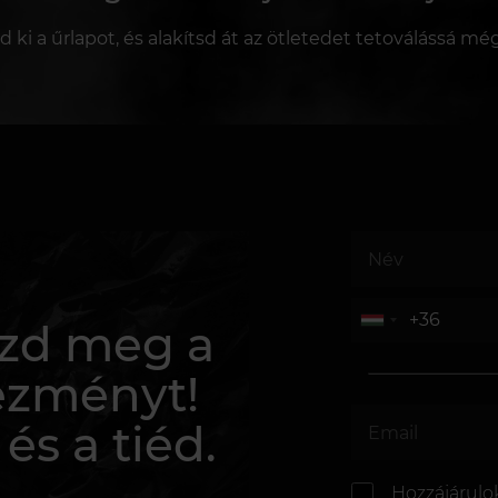
sd ki a űrlapot, és alakítsd át az ötletedet tetoválássá mé
rezd meg a
ezményt!
 és a tiéd.
Hozzájárulo