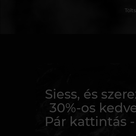
Tölt
Siess, és sze
30%-os kedv
Pár kattintás -