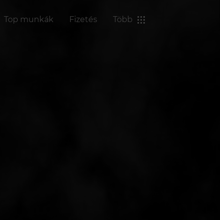
Top munkák
Fizetés
Több