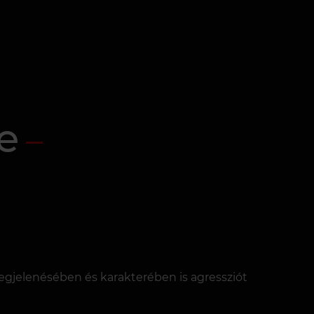
e
a megjelenésében és karakterében is agressziót