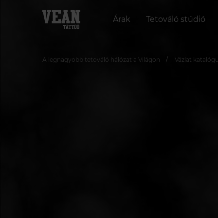
Árak
Tetováló stúdió
A legnagyobb tetováló hálózat a Világon
Vázlat katalóg