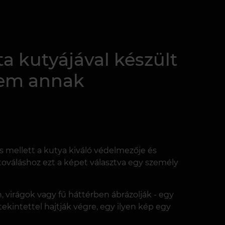
ta kutyájával készült
nem annak
s mellett a kutya kiváló védelmezője és
etováláshoz ezt a képet választva egy személy
, virágok vagy fű háttérben ábrázolják - egy
tekintettel hajtják végre, egy ilyen kép egy