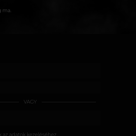
g ma.
VAGY
k az
adatok kezeléséhez