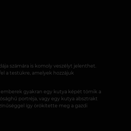
dája számára is komoly veszélyt jelenthet.
el a testükre, amelyek hozzájuk
 Az emberek gyakran egy kutya képét tömik a
ósághű portréja, vagy egy kutya absztrakt
színűséggel így örökítette meg a gazdi