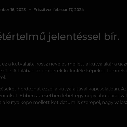
mber 16, 2023
– Frissítve: február 17, 2024
étértelmű jelentéssel bír.
 ez a kutyafajta, rossz nevelés mellett a kutya akár a gaz
ezője. Általában az emberek különféle képeket tömnek f
el.
 érzéseket hordozhat ezzel a kutyafajtával kapcsolatban.
ncüket. Ebben az esetben lehet egy négylábú barát val
Ha a kutya képe mellett két dátum is szerepel, nagy való