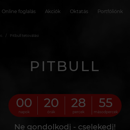
Online foglalás
Akciók
Oktatás
Portfóliónk
us
Pitbull tetoválási
PITBULL
00
20
28
54
napok
órák
percek
másodpercek
Ne gondolkodj - cselekedj!