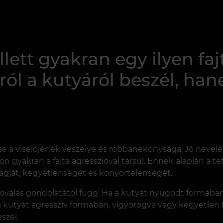
lett gyakran egy ilyen faj
ól a kutyáról beszél, ha
se a viselőjének veszélye és robbanékonysága. Jó nevelé
n gyakran a fajta agresszióval társul. Ennek alapján a t
ragját, kegyetlenségét és könyörtelenségét.
tetoválás gondolatától függ. Ha a kutyát nyugodt formában
Ha a kutyát agresszív formában, vigyorogva vagy kegyetlen 
szél.