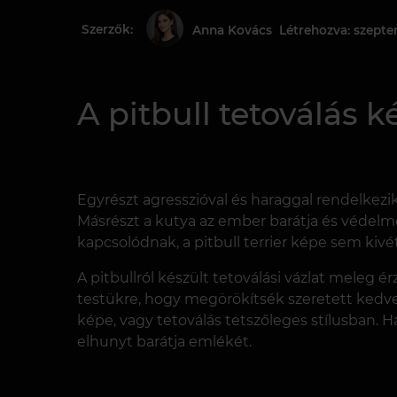
Szerzők:
Létrehozva: szepte
Anna Kovács
A pitbull tetoválás k
Egyrészt agresszióval és haraggal rendelkezik
Másrészt a kutya az ember barátja és védelm
kapcsolódnak, a pitbull terrier képe sem kivét
A pitbullról készült tetoválási vázlat meleg
testükre, hogy megörökítsék szeretett kedve
képe, vagy tetoválás tetszőleges stílusban. 
elhunyt barátja emlékét.