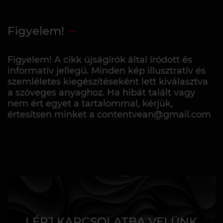
Figyelem!
Figyelem! A cikk újságírók által íródott és
informatív jellegű. Minden kép illusztratív és
szemléletes kiegészítéseként lett kiválasztva
a szöveges anyaghoz. Ha hibát talált vagy
nem ért egyet a tartalommal, kérjük,
értesítsen minket a contentvean@gmail.com
LÉPJ KAPCSOLATBA VELÜNK