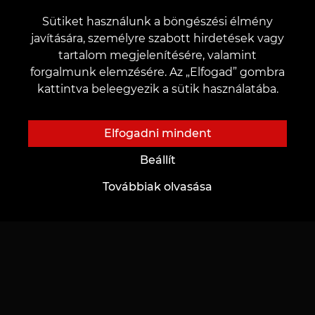
Piercing
Foglalási garancia
Sütiket használunk a böngészési élmény
Tartós smink
Hagyjon visszajelzést
javítására, személyre szabott hirdetések vagy
tartalom megjelenítésére, valamint
forgalmunk elemzésére. Az „Elfogad” gombra
kattintva beleegyezik a sütik használatába.
Katalógus
Fontos
Mesterek katalgusa
Adatvédelmi és adatkezelési szabályzat
Elfogadni mindent
Portfóliónk
Sütik kezelése
Beállít
Top munkák
Impresszum
Továbbiak olvasása
Promóciók és VEAN COINS szabályzata
KAPCSOLAT
Kapcsolatfelvétel:
customers@vean-tattoo.hu