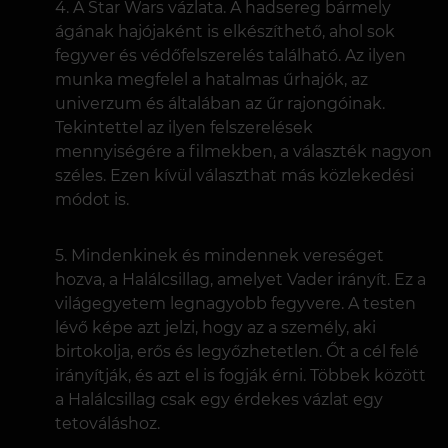
A Star Wars vázlata. A hadsereg bármely
ágának hajójaként is elkészíthető, ahol sok
fegyver és védőfelszerelés található. Az ilyen
munka megfelel a hatalmas űrhajók, az
univerzum és általában az űr rajongóinak.
Tekintettel az ilyen felszerelések
mennyiségére a filmekben, a választék nagyon
széles. Ezen kívül választhat más közlekedési
módot is.
Mindenkinek és mindennek vereséget
hozva, a Halálcsillag, amelyet Vader irányít. Ez a
világegyetem legnagyobb fegyvere. A testen
lévő képe azt jelzi, hogy az a személy, aki
birtokolja, erős és legyőzhetetlen. Őt a cél felé
irányítják, és azt el is fogják érni. Többek között
a Halálcsillag csak egy érdekes vázlat egy
tetováláshoz.