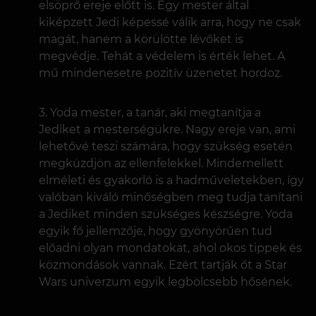
elsöprő ereje előtt is. Egy mester által
kiképzett Jedi képessé válik arra, hogy ne csak
magát, hanem a körülötte lévőket is
megvédje. Tehát a védelem is érték lehet. A
mű mindenesetre pozitív üzenetet hordoz.
Yoda mester, a tanár, aki megtanítja a
Jediket a mesterségükre. Nagy ereje van, ami
lehetővé teszi számára, hogy szükség esetén
megküzdjön az ellenfelekkel. Mindemellett
elméleti és gyakorló is a hadműveletekben, így
valóban kiváló minőségben meg tudja tanítani
a Jediket minden szükséges készségre. Yoda
egyik fő jellemzője, hogy gyönyörűen tud
előadni olyan mondatokat, ahol okos tippek és
közmondások vannak. Ezért tartják őt a Star
Wars univerzum egyik legbölcsebb hősének.