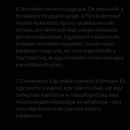
Birodalmi rohamosztagosok. Ők képviselik a
Birodalom mozgatórugóját. A film különböző
részein különböző típusú ruhákba vannak
öltözve, ami lehetővé teszi a legérdekesebb
jelmez kiválasztását. Egyébként népszerű és
érdekes tetoválási megoldás, ha bármilyen
karaktert megírunk, aki nem kapcsolódik a
Star Warshoz, és egy birodalmi rohamosztagos
páncéljába öltözteti.
Chewbacca. Egy másik szereplő a filmben. Ez
egy pozitív karakter, egy szakmunkás, sőt egy
csillaghajó kapitánya is. Visszafogottság, kézi
munkavégzés képessége és tehetsége – ez a
tetoválás értelme és üzenete ezzel a
karakterrel.