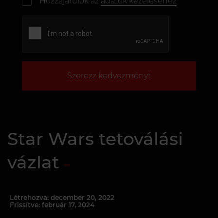
Hozzájárulok az
adatok kezeléséhez
Szerezz kedvezményt
Star Wars tetoválási
vázlat
Létrehozva: december 20, 2022
Frissítve: február 17, 2024