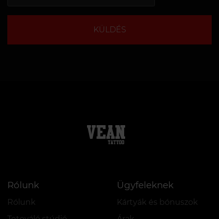
KÜLDÉS
Rólunk
Ügyfeleknek
Rólunk
Kártyák és bónuszok
Tetováló stúdió
Árak