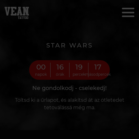
STAR WARS
00
16
19
15
napok
órák
percek
másodpercek
Ne gondolkodj - cselekedj!
Töltsd ki a űrlapot, és alakítsd át az ötletedet
tetoválássá még ma.