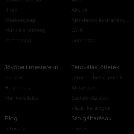
Hírek
Akciók
Jótékonyság
Ajándékok és utalványok
Munkalehetőség
GYIK
Partnerség
Gondozás
Tetoválási ötletek
Jövőbeli mestereknek
Oktatás
Tetováló betűtípusok online
Helybérlés
AI vázlatok
Munkavállalás
Szerzői vázlatok
Vázlat katalógus
Blog
Szolgáltatások
Tetoválás
Fizetés