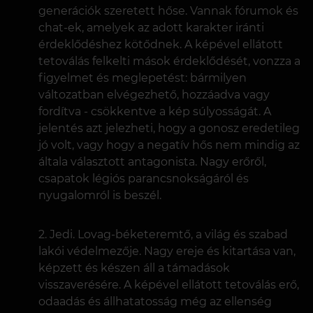
generációk szeretett hőse. Vannak fórumok és
chat-ek, amelyek az adott karakter iránti
érdeklődéshez kötődnek. A képével ellátott
tetoválás felkelti mások érdeklődését, vonzza a
figyelmet és meglepetést: bármilyen
változatban elvégezhető, hozzáadva vagy
fordítva - csökkentve a kép súlyosságát. A
jelentés azt jelezheti, hogy a gonosz eredetileg
jó volt, vagy hogy a negatív hős nem mindig az
általa választott antagonista. Nagy erőről,
csapatok légiós parancsnokságáról és
nyugalomról is beszél.
Jedi. Lovag-béketeremtő, a világ és szabad
lakói védelmezője. Nagy ereje és kitartása van,
képzett és készen áll a támadások
visszaverésére. A képével ellátott tetoválás erő,
odaadás és állhatatosság még az ellenség