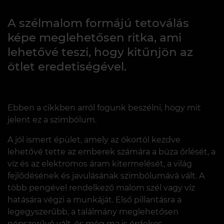
A szélmalom formájú tetoválás
képe meglehetősen ritka, ami
lehetővé teszi, hogy kitűnjön az
ötlet eredetiségével.
Ebben a cikkben arról fogunk beszélni, hogy mit
jelent ez a szimbólum.
A jól ismert épület, amely az ókortól kezdve
lehetővé tette az emberek számára a búza őrlését, a
víz és az elektromos áram kitermelését, a világ
fejlődésének és javulásának szimbólumává vált. A
több pengével rendelkező malom szél vagy víz
hatására végzi a munkáját. Első pillantásra a
legegyszerűbb, a találmány meglehetősen
népszerűvé vált, és még ma is érdekes