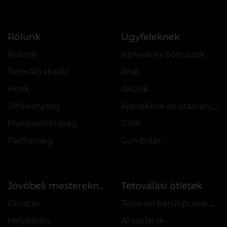
Rólunk
Ügyfeleknek
Rólunk
Kártyák és bónuszok
Tetováló stúdió
Árak
Hírek
Akciók
Jótékonyság
Ajándékok és utalványok
Munkalehetőség
GYIK
Partnerség
Gondozás
Tetoválási ötletek
Jövőbeli mestereknek
Oktatás
Tetováló betűtípusok online
Helybérlés
AI vázlatok