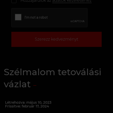
Hozzájárulok az
adatok kezeléséhez
Szerezz kedvezményt
Szélmalom tetoválási
vázlat
Létrehozva: május 10, 2023
Frissítve: február 17, 2024