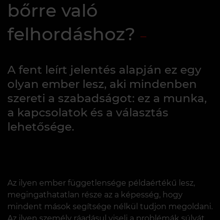
bőrre való
felhordáshoz?
A fent leírt jelentés alapján ez egy
olyan ember lesz, aki mindenben
szereti a szabadságot: ez a munka,
a kapcsolatok és a választás
lehetősége.
Az ilyen ember függetlensége példaértékű lesz,
megingathatatlan része az a képesség, hogy
mindent mások segítsége nélkül tudjon megoldani.
Az ilyen személy ráadásul viseli a problémák súlyát,