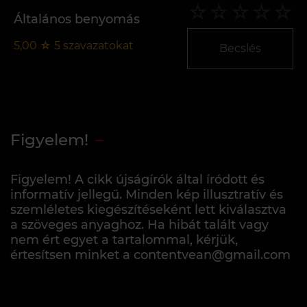
Általános benyomás
5,00
☆
5
szavazatokat
Becslés
Figyelem!
Figyelem! A cikk újságírók által íródott és
informatív jellegű. Minden kép illusztratív és
szemléletes kiegészítéseként lett kiválasztva
a szöveges anyaghoz. Ha hibát talált vagy
nem ért egyet a tartalommal, kérjük,
értesítsen minket a contentvean@gmail.com