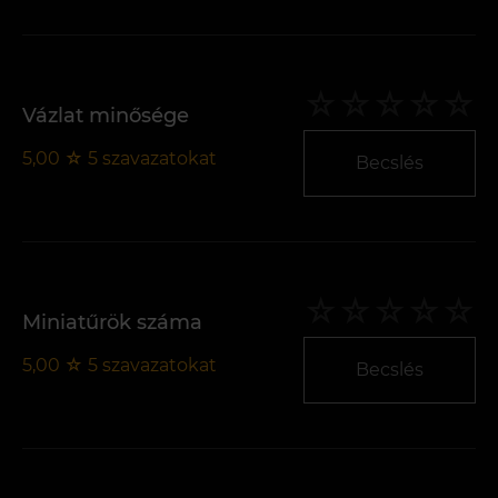
Vázlat minősége
5,00
☆
5
szavazatokat
Becslés
Miniatűrök száma
5,00
☆
5
szavazatokat
Becslés