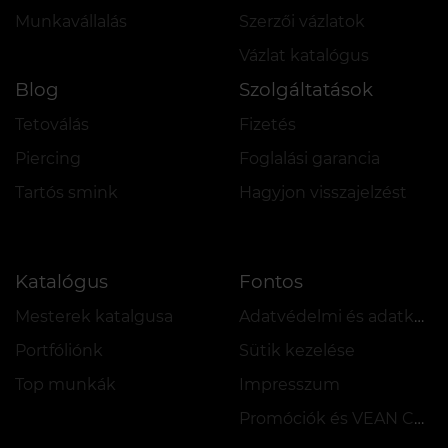
Munkavállalás
Szerzői vázlatok
Vázlat katalógus
Blog
Szolgáltatások
Tetoválás
Fizetés
Piercing
Foglalási garancia
Tartós smink
Hagyjon visszajelzést
Katalógus
Fontos
Mesterek katalgusa
Adatvédelmi és adatkezelési szabályzat
Portfóliónk
Sütik kezelése
Top munkák
Impresszum
Promóciók és VEAN COINS szabályzata