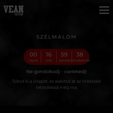
SZÉLMALOM
00
16
59
37
napok
órák
percek
másodpercek
Ne gondolkodj - cselekedj!
Töltsd ki a űrlapot, és alakítsd át az ötletedet
tetoválássá még ma.