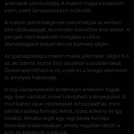
áramlását szimbolizálja. A malom maga a központi
elem, ezért lámpatestként működik.
A malom jelentőségének tekinthetjük az emberi
élet ciklikusságát, és minden körülötte lévő életet. A
pengék nem kapkodó mozgása a ciklus
állandóságáról beszél létünk bármely síkján.
Az igazságosság a malom másik jelentése. Végül is ő
az, aki bármit lisztté őröl, összetöri a problémákat.
Összehasonlítható a víz, a szél és a levegő elemeivel
is, amelyek hajtóereje.
A régi iskola kedvelői érdemben értékelni fogják
egy ilyen vázlatot, mivel tükrözheti a lényegüket. A
munkához olyan részleteket is hozzáadhat, mint
például szalag formájú felirat, rózsa, kökény és így
tovább. Mindez segít egy régi iskola formájú
tetoválás kialakításában, amely nagyban díszíti a
bőrt és kiegészíti a stílusát.