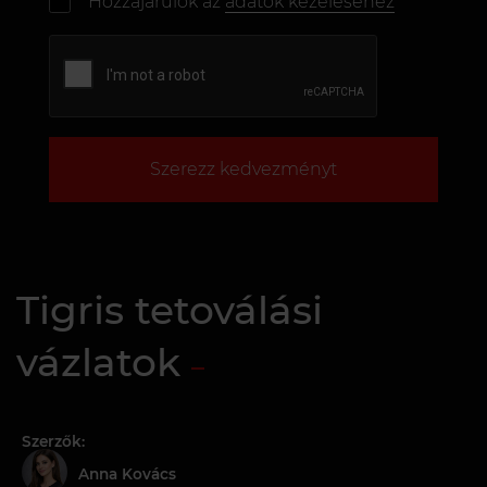
Hozzájárulok az
adatok kezeléséhez
Szerezz kedvezményt
Tigris tetoválási
vázlatok
Szerzők:
Anna Kovács