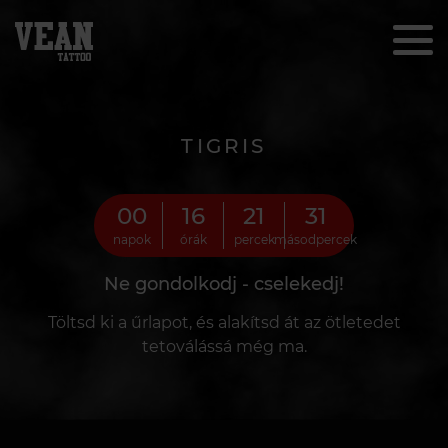
TIGRIS
00
16
21
30
napok
órák
percek
másodpercek
Ne gondolkodj - cselekedj!
Töltsd ki a űrlapot, és alakítsd át az ötletedet
tetoválássá még ma.