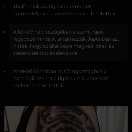
Thaiföld lakói a tigrist az emberek
szenvedélyével és érzékiségével társították.
A felkelő nap országában a szamurájok
ragadozó mintáját alkalmazták. Japánban azt
hitték, hogy az állat képe megvédi őket, és
szerencsét hoz az életükbe.
Az ókori Rómában és Görögországban a
mitológia szerint a tigriseket Dionüszosz
szekerére erősítették.