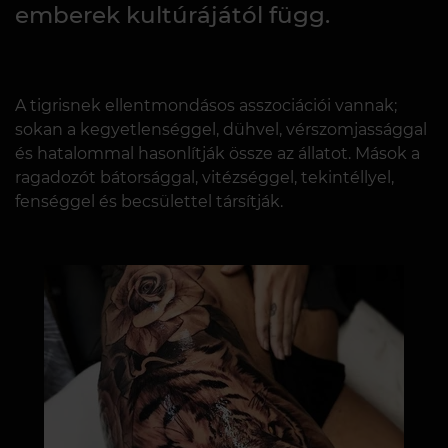
emberek kultúrájától függ.
A tigrisnek ellentmondásos asszociációi vannak;
sokan a kegyetlenséggel, dühvel, vérszomjassággal
és hatalommal hasonlítják össze az állatot. Mások a
ragadozót bátorsággal, vitézséggel, tekintéllyel,
fenséggel és becsülettel társítják.