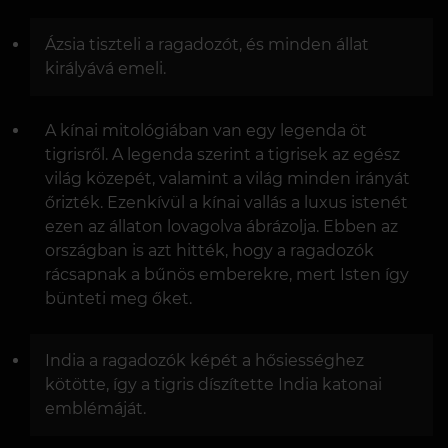
Ázsia tiszteli a ragadozót, és minden állat
királyává emeli.
A kínai mitológiában van egy legenda öt
tigrisről. A legenda szerint a tigrisek az egész
világ közepét, valamint a világ minden irányát
őrizték. Ezenkívül a kínai vallás a luxus istenét
ezen az állaton lovagolva ábrázolja. Ebben az
országban is azt hitték, hogy a ragadozók
rácsapnak a bűnös emberekre, mert Isten így
bünteti meg őket.
India a ragadozók képét a hősiességhez
kötötte, így a tigris díszítette India katonai
emblémáját.