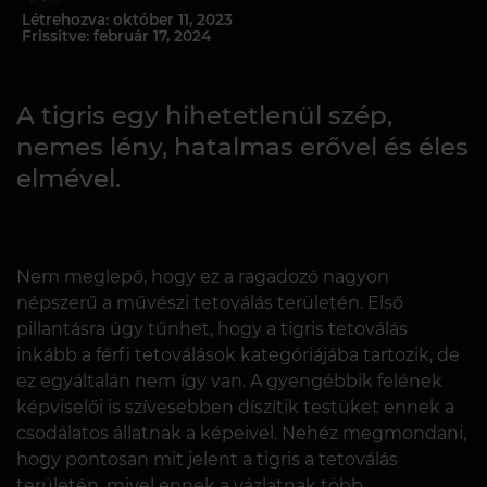
Létrehozva: október 11, 2023
Frissítve: február 17, 2024
A tigris egy hihetetlenül szép,
nemes lény, hatalmas erővel és éles
elmével.
Nem meglepő, hogy ez a ragadozó nagyon
népszerű a művészi tetoválás területén. Első
pillantásra úgy tűnhet, hogy a tigris tetoválás
inkább a férfi tetoválások kategóriájába tartozik, de
ez egyáltalán nem így van. A gyengébbik felének
képviselői is szívesebben díszítik testüket ennek a
csodálatos állatnak a képeivel. Nehéz megmondani,
hogy pontosan mit jelent a tigris a tetoválás
területén, mivel ennek a vázlatnak több