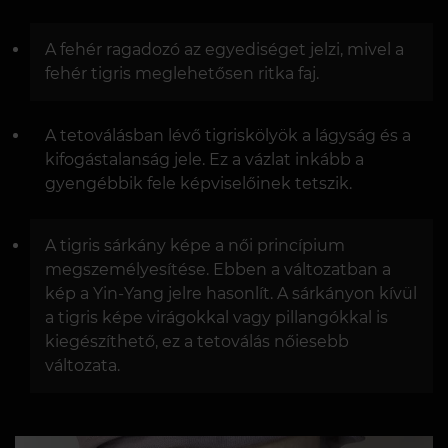
A fehér ragadozó az egyediséget jelzi, mivel a
fehér tigris meglehetősen ritka faj.
A tetoválásban lévő tigriskölyök a lágyság és a
kifogástalanság jele. Ez a vázlat inkább a
gyengébbik fele képviselőinek tetszik.
A tigris sárkány képe a női princípium
megszemélyesítése. Ebben a változatban a
kép a Yin-Yang jelre hasonlít. A sárkányon kívül
a tigris képe virágokkal vagy pillangókkal is
kiegészíthető, ez a tetoválás nőiesebb
változata.