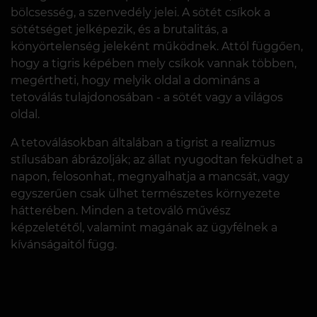
bölcsesség, a szenvedély jelei. A sötét csíkok a
sötétséget jelképezik, és a brutalitás, a
könyörtelenség jeleként működnek. Attól függően,
hogy a tigris képében mely csíkok vannak többen,
megértheti, hogy melyik oldal a domináns a
tetoválás tulajdonosában - a sötét vagy a világos
oldal.
A tetoválásokban általában a tigrist a realizmus
stílusában ábrázolják; az állat nyugodtan feküdhet a
napon, felosonhat, megnyalhatja a mancsát, vagy
egyszerűen csak ülhet természetes környezete
hátterében. Minden a tetováló művész
képzeletétől, valamint magának az ügyfélnek a
kívánságaitól függ.