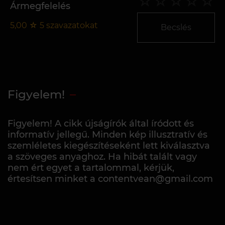
Ármegfelelés
5,00
☆
5
szavazatokat
Becslés
Figyelem!
Figyelem! A cikk újságírók által íródott és
informatív jellegű. Minden kép illusztratív és
szemléletes kiegészítéseként lett kiválasztva
a szöveges anyaghoz. Ha hibát talált vagy
nem ért egyet a tartalommal, kérjük,
értesítsen minket a contentvean@gmail.com