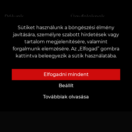
Rólunk
Ügyfeleknek
Rólunk
Kártyák és bónuszok
Sütiket használunk a böngészési élmény
javítására, személyre szabott hirdetések vagy
Tetováló stúdió
Árak
tartalom megjelenítésére, valamint
Hírek
Akciók
forgalmunk elemzésére. Az „Elfogad” gombra
kattintva beleegyezik a sütik használatába.
Jótékonyság
Ajándékok és utalványok
Munkalehetőség
GYIK
Elfogadni mindent
Partnerség
Gondozás
Beállít
Továbbiak olvasása
Tetoválási ötletek
Jövőbeli mestereknek
Oktatás
Tetováló betűtípusok online
Helybérlés
AI vázlatok