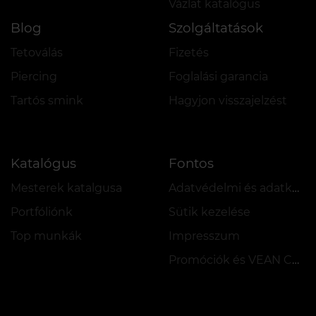
Vázlat katalógus
Blog
Szolgáltatások
Tetoválás
Fizetés
Piercing
Foglalási garancia
Tartós smink
Hagyjon visszajelzést
Katalógus
Fontos
Mesterek katalgusa
Adatvédelmi és adatkezelési szabályzat
Portfóliónk
Sütik kezelése
Top munkák
Impresszum
Promóciók és VEAN COINS szabályzata