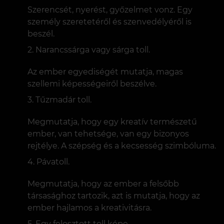
Szerencsét, nyerést, győzelmet vonz. Egy
személy szeretetéről és szenvedélyéről is
beszél.
Narancssárga vagy sárga toll.
Az ember egyediségét mutatja, magas
szellemi képességeiről beszélve.
Tűzmadár toll.
Megmutatja, hogy egy kreatív természetű
ember, van tehetsége, van egy bizonyos
rejtélye. A szépség és a kecsesség szimbóluma.
Pávatoll.
Megmutatja, hogy az ember a felsőbb
társasághoz tartozik, azt is mutatja, hogy az
ember hajlamos a kreativitásra.
Egy felosztott toll képe.