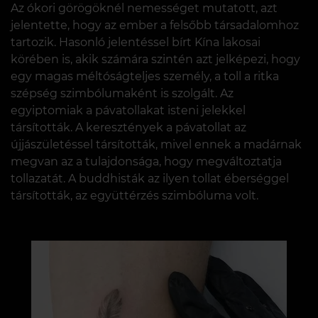
Az ókori görögöknél nemességet mutatott, azt
jelentette, hogy az ember a felsőbb társadalomhoz
tartozik. Hasonló jelentéssel bírt Kína lakosai
körében is, akik számára szintén azt jelképezi, hogy
egy magas méltóságteljes személy, a toll a ritka
szépség szimbólumaként is szolgált. Az
egyiptomiak a pávatollakat isteni jelekkel
társították. A keresztények a pávatollat ​​az
újjászületéssel társították, mivel ennek a madárnak
megvan az a tulajdonsága, hogy megváltoztatja
tollazatát. A buddhisták az ilyen tollat ​​éberséggel
társították, az együttérzés szimbóluma volt.