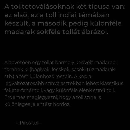
A tolltetoválásoknak két típusa van:
az első, ez a toll indiai témában
készült, a második pedig különféle
madarak sokféle tollát ​​ábrázol.
Alapvetően egy tollat ​​bármely kedvelt madárból
tömnek ki (baglyok, fecskék, sasok, tűzmadarak
stb.) a test különböző részein. A kép a
legváltozatosabb színválasztékban lehet: klasszikus
fekete-fehér toll, vagy különféle élénk színű toll.
Érdemes megjegyezni, hogy a toll színe is
különleges jelentést hordoz.
Piros toll.