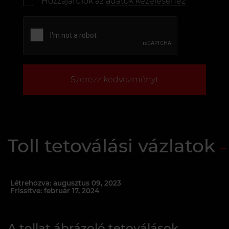
Hozzájárulok az
adatok kezeléséhez
Szerezz kedvezményt
Toll tetoválási vázlatok
Létrehozva: augusztus 09, 2023
Frissítve: február 17, 2024
A tollat ábrázoló tetoválások