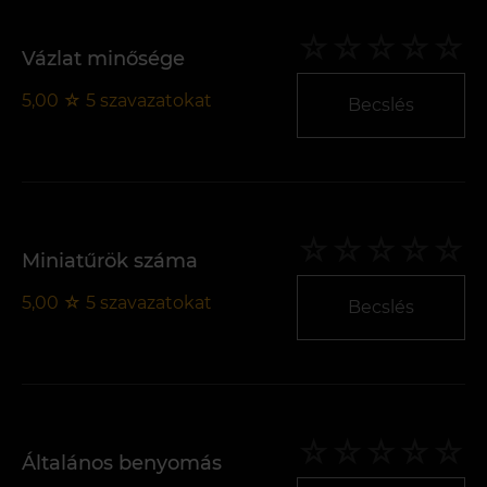
Vázlat minősége
5,00
☆
5
szavazatokat
Becslés
Miniatűrök száma
5,00
☆
5
szavazatokat
Becslés
Általános benyomás