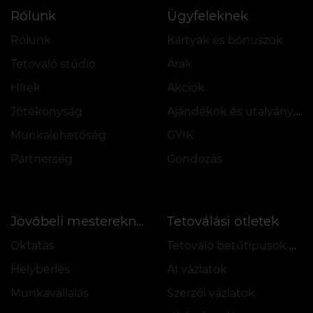
Rólunk
Ügyfeleknek
Rólunk
Kártyák és bónuszok
Tetováló stúdió
Árak
Hírek
Akciók
Jótékonyság
Ajándékok és utalványok
Munkalehetőség
GYIK
Partnerség
Gondozás
Tetoválási ötletek
Jövőbeli mestereknek
Oktatás
Tetováló betűtípusok online
Helybérlés
AI vázlatok
Munkavállalás
Szerzői vázlatok