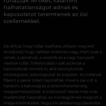
ruházzák fel őket, valamint
halhatatlanságot adnak és
kapcsolatot teremtenek az ősi
szellemekkel.
De ahhoz, hogy tollat ​​viselhess, először meg kell
mutatnod, hogy valóban érdemes vagy, mert csak a
vének, a sámánok, a vezetők és a nagy harcosok
viseltek tollat. Tolltetoválást csak azoknak a
harcosoknak tömtek ki, akik bizonyították
vitézségüket, bátorságukat és erejüket. Az indiánok
főként a sasok tollait használták, mivel a sas volt a
hatalom, a bátorság és a rettenthetetlenség
megszemélyesítője. A különböző népek más-más
madártollat ​​használtak, és mindegyiknek megvolt a
maga értelmezése. Vegyünk például egy pávatollat.