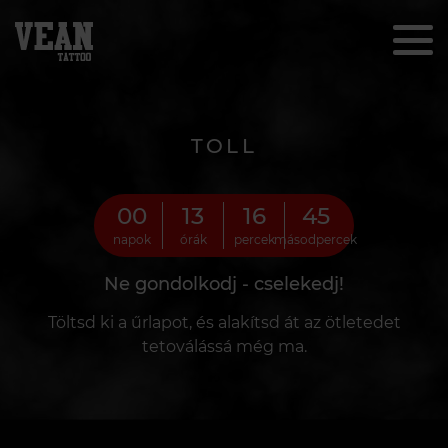
TOLL
00
13
16
44
napok
órák
percek
másodpercek
Ne gondolkodj - cselekedj!
Töltsd ki a űrlapot, és alakítsd át az ötletedet
tetoválássá még ma.