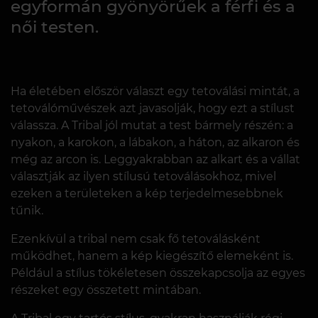
egyformán gyönyörűek a férfi és a
női testen.
Ha életében először választ egy tetoválási mintát, a
tetoválóművészek azt javasolják, hogy ezt a stílust
válassza. A Tribal jól mutat a test bármely részén: a
nyakon, a karokon, a lábakon, a háton, az alkaron és
még az arcon is. Leggyakrabban az alkart és a vállat
választják az ilyen stílusú tetoválásokhoz, mivel
ezeken a területeken a kép terjedelmesebbnek
tűnik.
Ezenkívül a tribal nem csak fő tetoválásként
működhet, hanem a kép kiegészítő elemeként is.
Például a stílus tökéletesen összekapcsolja az egyes
részeket egy összetett mintában.