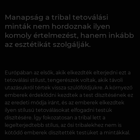
Manapság a tribal tetoválási
minták nem hordoznak ilyen
komoly értelmezést, hanem inkább
az esztétikát szolgálják.
Európában az elsők, akik elkezdték elterjedni ezt a
tetoválási stílust, tengerészek voltak, akik távoli
utazásukról tértek vissza szülőföldjükre. A környező
emberek érdeklődni kezdtek a test díszítésének ez
az eredeti módja iránt, és az emberek elkezdtek
ilyen stílusú tetoválásokat elfogadni testük
díszítésére. Így fokozatosan a tribal lett a
legelterjedtebb stílus, az ősi tribalekhez nem is
kötődő emberek díszítették testüket a mintákkal.