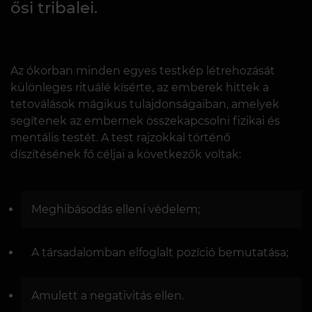
ősi tribalei.
Az ókorban minden egyes testkép létrehozását
különleges rituálé kísérte, az emberek hittek a
tetoválások mágikus tulajdonságaiban, amelyek
segítenek az embernek összekapcsolni fizikai és
mentális testét. A test rajzokkal történő
díszítésének fő céljai a következők voltak:
Meghibásodás elleni védelem;
A társadalomban elfoglalt pozíció bemutatása;
Amulett a negativitás ellen.