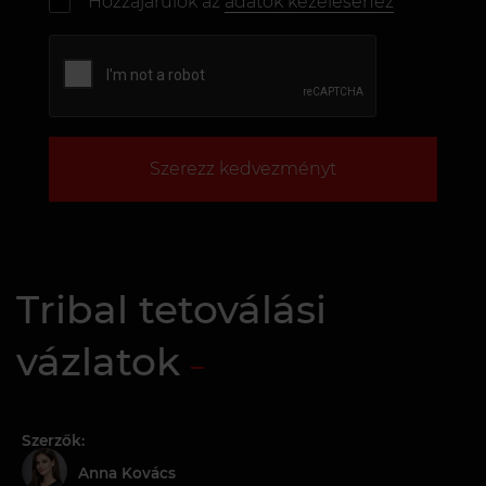
Hozzájárulok az
adatok kezeléséhez
Szerezz kedvezményt
Tribal tetoválási
vázlatok
Szerzők:
Anna Kovács