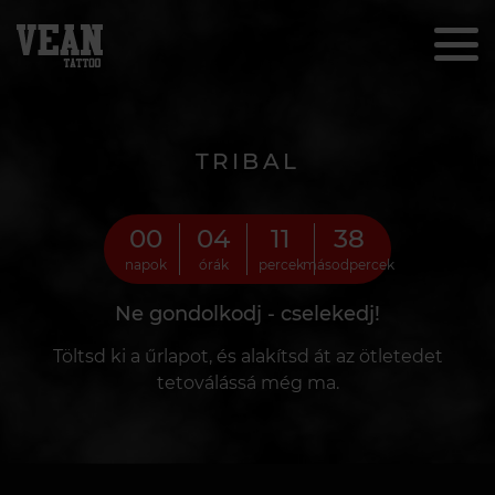
TRIBAL
00
04
11
36
napok
órák
percek
másodpercek
Ne gondolkodj - cselekedj!
Töltsd ki a űrlapot, és alakítsd át az ötletedet
tetoválássá még ma.