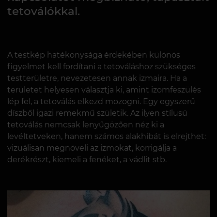
tetoválókkal.
A testkép hatékonysága érdekében különös
figyelmet kell fordítani a tetováláshoz szükséges
testterületre, nevezetesen annak izmaira. Ha a
területet helyesen választja ki, amint izomfeszülés
lép fel, a tetoválás elkezd mozogni. Egy egyszerű
díszből igazi remekmű születik. Az ilyen stílusú
tetoválás nemcsak lenyűgözően néz ki a
levéltetveken, hanem számos alakhibát is elrejthet:
vizuálisan megnöveli az izmokat, korrigálja a
derékrészt, kiemeli a fenéket, a vádlit stb.