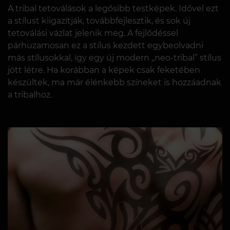
A tribal tetoválások a legősibb testképek. Idővel ezt
a stílust kiigazítják, továbbfejlesztik, és sok új
tetoválási vázlat jelenik meg. A fejlődéssel
párhuzamosan ez a stílus kezdett egybeolvadni
más stílusokkal, így egy új modern „neo-tribal” stílus
jött létre. Ha korábban a képek csak feketében
készültek, ma már élénkebb színeket is hozzáadnak
a tribalhoz.