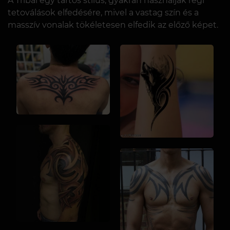
A Tribal egy tartós stílus, gyakran használják régi
tetoválások elfedésére, mivel a vastag szín és a
masszív vonalak tökéletesen elfedik az előző képet.