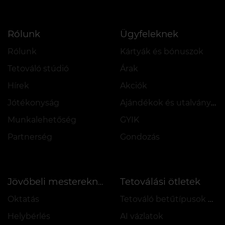
Rólunk
Ügyfeleknek
Rólunk
Kártyák és bónuszok
Tetováló stúdió
Árak
Hírek
Akciók
Jótékonyság
Ajándékok és utalványok
Munkalehetőség
GYIK
Partnerség
Gondozás
Tetoválási ötletek
Jövőbeli mestereknek
Oktatás
Tetováló betűtípusok online
Helybérlés
AI vázlatok