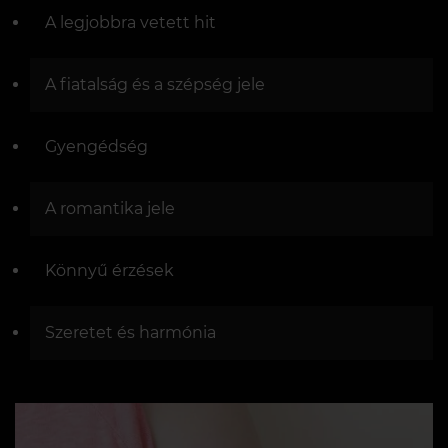
A legjobbra vetett hit
A fiatalság és a szépség jele
Gyengédség
A romantika jele
Könnyű érzések
Szeretet és harmónia