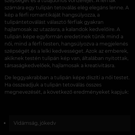
szépségét és a tulajdonos vonzerejét. A férfiak
számára egy tulipán tetoválás elég elegáns lenne. A
kép a férfi romantikáját hangsúlyozza, a
tulipántetoválást választó férfiak gyakran
hajlamosak az utazásra, a kalandok kedvelőire. A
tulipán képe egyformán eredetinek tűnik mind a
női, mind a férfi testen, hangsúlyozva a megjelenés
szépségét és a lelki kedvességet. Azok az emberek,
akiknek testén tulipán kép van, általában nyitottak,
társaságkedvelőek, hajlamosak a kreativitásra.
De leggyakrabban a tulipán képe díszíti a női testet.
Ha összeadjuk a tulipán tetoválás összes
megnevezését, a következő eredményeket kapjuk:
Vidámság, jókedv