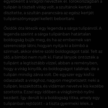
egyébként a virágról neveztek el. Törökországban a
tulipán is tisztelt virág volt, a szultánok kertjét
díszítette, a szultán parancsára az egész kertjét
tulipánszőnyeggel kellett beborítani.
Ősidők óta létezik egy legenda a sárga tulipánról. A
legenda szerint a sárga tulipánban határtalan
boldogság bújik meg, és ha az embernek van
szerencséje látni, hogyan nyitja ki a bimbó a
szirmait, akkor életre szóló boldogságot talál. Telt az
idő, a bimbó nem nyílt ki. Fiatal lányok öntözték a
tulipánt a legtisztább vízzel, abban a reményben,
hogy a virág kinyílik, és boldogságot találnak, de a
tulipán mindig zárva volt. De egyszer egy kisfiú
odaszaladt a virághoz, nagyon megtetszett neki a
tulipán, leszakította, és vidáman nevetve kis kezébe
szorította. Ezzel egy időben a virágbimbó nyílni
kezdett. Így derült ki a boldogság titka, amely egy
tulipánban rejtőzött - a tiszta gyermeki lélek, a