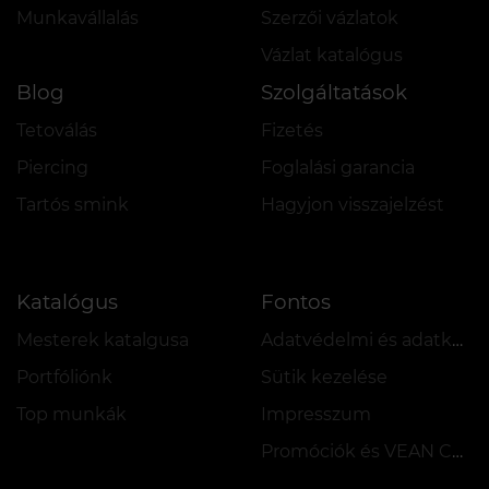
Munkavállalás
Szerzői vázlatok
Vázlat katalógus
Blog
Szolgáltatások
Tetoválás
Fizetés
Piercing
Foglalási garancia
Tartós smink
Hagyjon visszajelzést
Katalógus
Fontos
Mesterek katalgusa
Adatvédelmi és adatkezelési szabályzat
Portfóliónk
Sütik kezelése
Top munkák
Impresszum
Promóciók és VEAN COINS szabályzata