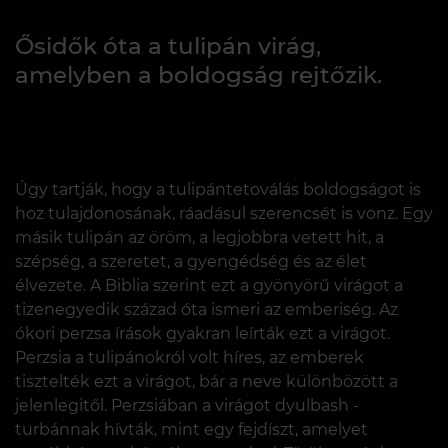
Ősidők óta a tulipán virág,
amelyben a boldogság rejtőzik.
Úgy tartják, hogy a tulipántetoválás boldogságot is
hoz tulajdonosának, ráadásul szerencsét is vonz. Egy
másik tulipán az öröm, a legjobbra vetett hit, a
szépség, a szeretet, a gyengédség és az élet
élvezete. A Biblia szerint ezt a gyönyörű virágot a
tizenegyedik század óta ismeri az emberiség. Az
ókori perzsa írások gyakran leírták ezt a virágot.
Perzsia a tulipánokról volt híres, az emberek
tisztelték ezt a virágot, bár a neve különbözött a
jelenlegitől. Perzsiában a virágot dyulbash -
turbánnak hívták, mint egy fejdíszt, amelyet