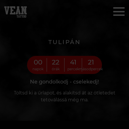
TULIPÁN
00
22
41
19
napok
órák
percek
másodpercek
Ne gondolkodj - cselekedj!
Töltsd ki a űrlapot, és alakítsd át az ötletedet
tetoválássá még ma.