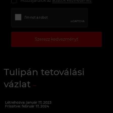
Hozzájárulok az
adatok kezeléséhez
Szerezz kedvezményt
Tulipán tetoválási
vázlat
Létrehozva: január 17, 2023
Frissítve: február 17, 2024