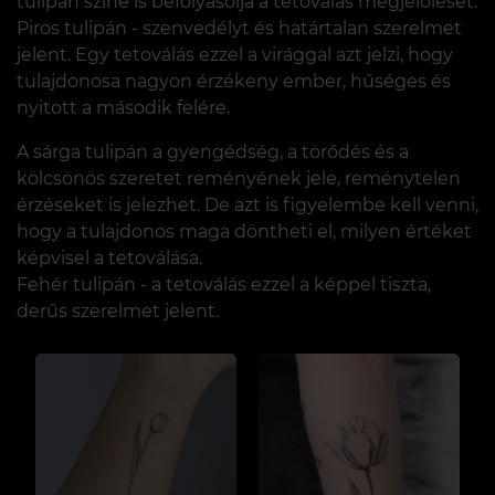
tulipán színe is befolyásolja a tetoválás megjelölését.
Piros tulipán - szenvedélyt és határtalan szerelmet
jelent. Egy tetoválás ezzel a virággal azt jelzi, hogy
tulajdonosa nagyon érzékeny ember, hűséges és
nyitott a második felére.
A sárga tulipán a gyengédség, a törődés és a
kölcsönös szeretet reményének jele, reménytelen
érzéseket is jelezhet. De azt is figyelembe kell venni,
hogy a tulajdonos maga döntheti el, milyen értéket
képvisel a tetoválása.
Fehér tulipán - a tetoválás ezzel a képpel tiszta,
derűs szerelmet jelent.