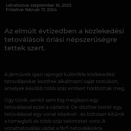
Létrehozva: szeptember 16, 2023
Frissítve: február 17, 2024
Az elmúlt évtizedben a közlekedési
tetoválások óriási népszerűségre
tettek szert.
A járművek igazi rajongói különféle közlekedési
tetoválásokat kezdtek alkalmazni saját testükön,
amelyek később több száz embert hódítottak meg.
Úgy tűnik, senkit sem fog meglepni egy
tetoválással ezzel a vázlattal. De díszítse testét egy
tetoválással egy vonat képével - és biztosan kitűnik
a tömegből, és több száz tekintetet vonz. A
vonattetoválási vázlat a férfi tetoválásokra