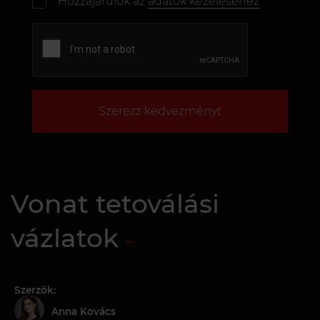
Hozzájárulok az
adatok kezeléséhez
Szerezz kedvezményt
Vonat tetoválási
vázlatok
Szerzők:
Anna Kovács