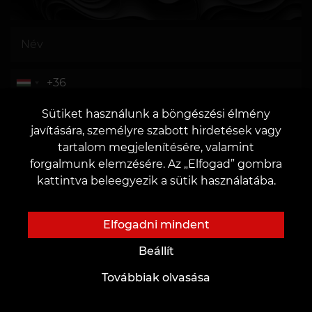
VAGY
Sütiket használunk a böngészési élmény
javítására, személyre szabott hirdetések vagy
tartalom megjelenítésére, valamint
forgalmunk elemzésére. Az „Elfogad” gombra
kattintva beleegyezik a sütik használatába.
Hozzájárulok az
adatok kezeléséhez
Elfogadni mindent
Beállít
Továbbiak olvasása
KÜLDÉS