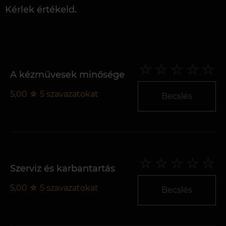
Kérlek értékeld.
A kézművesek minősége
5,00
☆
5
szavazatokat
Becslés
Szerviz és karbantartás
5,00
☆
5
szavazatokat
Becslés