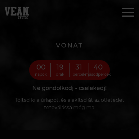
VONAT
00
19
31
38
napok
órák
percek
másodpercek
Ne gondolkodj - cselekedj!
Töltsd ki a űrlapot, és alakítsd át az ötletedet
tetoválássá még ma.