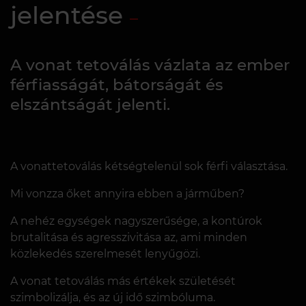
jelentése
A vonat tetoválás vázlata az ember
férfiasságát, bátorságát és
elszántságát jelenti.
A vonattetoválás kétségtelenül sok férfi választása.
Mi vonzza őket annyira ebben a járműben?
A nehéz egységek nagyszerűsége, a kontúrok
brutalitása és agresszivitása az, ami minden
közlekedés szerelmesét lenyűgözi.
A vonat tetoválás más értékek születését
szimbolizálja, és az új idő szimbóluma.