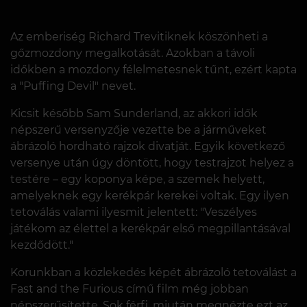
Az emberiség Richard Trevitiknek köszönheti a
gőzmozdony megalkotását. Azokban a távoli
időkben a mozdony félelmetesnek tűnt, ezért kapta
a "Puffing Devil" nevet.
Kicsit később Sam Sunderland, az akkori idők
népszerű versenyzője vezette be a járműveket
ábrázoló hordható rajzok divatját. Egyik következő
versenye után úgy döntött, hogy testrajzot helyez a
testére – egy koponya képe, a szemek helyett,
amelyeknek egy kerékpár kerekei voltak. Egy ilyen
tetoválás valami ilyesmit jelentett: "Veszélyes
játékom az élettel a kerékpár első megpillantásával
kezdődött."
Korunkban a közlekedés képét ábrázoló tetoválást a
Fast and the Furious című film még jobban
népszerűsítette. Sok férfi, miután megnézte ezt az