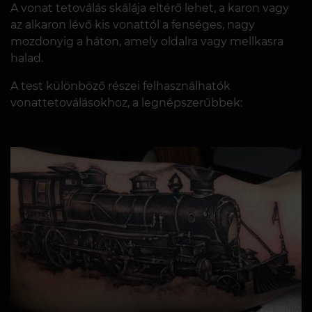
A vonat tetoválás skálája eltérő lehet, a karon vagy
az alkaron lévő kis vonattól a fenséges, nagy
mozdonyig a háton, amely oldalra vagy mellkasra
halad.
A test különböző részei felhasználhatók
vonattetoválásokhoz, a legnépszerűbbek: