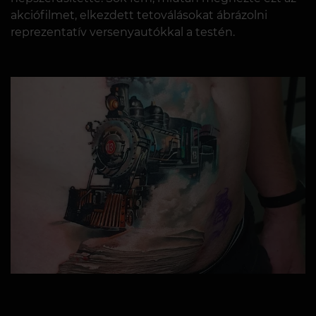
akciófilmet, elkezdett tetoválásokat ábrázolni
reprezentatív versenyautókkal a testén.