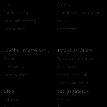
Hírek
Akciók
Jótékonyság
Ajándékok és utalványok
Munkalehetőség
GYIK
Partnerség
Gondozás
Tetoválási ötletek
Jövőbeli mestereknek
Oktatás
Tetováló betűtípusok online
Helybérlés
AI vázlatok
Munkavállalás
Szerzői vázlatok
Vázlat katalógus
Blog
Szolgáltatások
Tetoválás
Fizetés