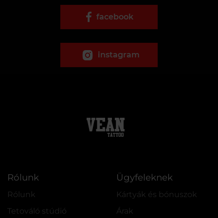
facebook
instagram
Rólunk
Ügyfeleknek
Rólunk
Kártyák és bónuszok
Tetováló stúdió
Árak