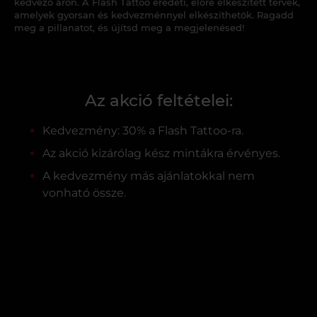
kedvező áron. A Flash Tattoo eredeti, előre elkészített tervek,
amelyek gyorsan és kedvezménnyel elkészíthetők. Ragadd
meg a pillanatot, és újítsd meg a megjelenésed!
Az akció feltételei:
Kedvezmény: 30% a Flash Tattoo-ra.
Az akció kizárólag kész mintákra érvényes.
A kedvezmény más ajánlatokkal nem
vonható össze.