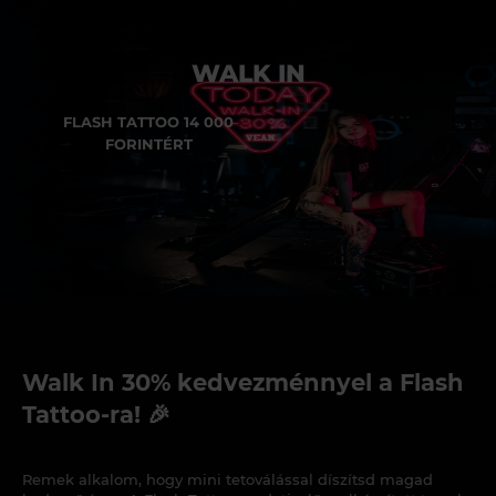
WALK IN
FLASH TATTOO 14 000
FORINTÉRT
Walk In 30% kedvezménnyel a Flash
Tattoo-ra! 🎉
Remek alkalom, hogy mini tetoválással díszítsd magad