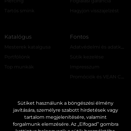
Piercing
Foglalási garancia
Tartós smink
Hagyjon visszajelzést
Katalógus
Fontos
Mesterek katalgusa
Adatvédelmi és adatkezelési szabályzat
Portfóliónk
Sütik kezelése
Top munkák
Impresszum
Promóciók és VEAN COINS szabályzata
Sütiket használunk a böngészési élmény
javítására, személyre szabott hirdetések vagy
tartalom megjelenítésére, valamint
KAPCSOLAT
forgalmunk elemzésére. Az „Elfogad” gombra
Kapcsolatfelvétel:
customers@vean-tattoo.hu