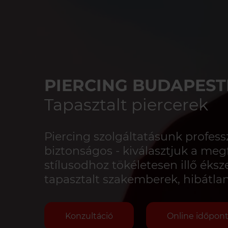
PIERCING BUDAPEST
Tapasztalt piercerek
Piercing szolgáltatásunk professz
biztonságos - kiválasztjuk a megf
stílusodhoz tökéletesen illő éksze
tapasztalt szakemberek, hibátlan 
Konzultáció
Online időpont