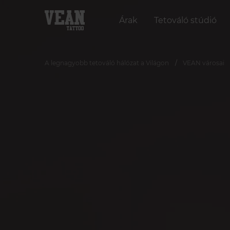
Árak
Tetováló stúdió
A legnagyobb tetováló hálózat a Világon
VEAN városai