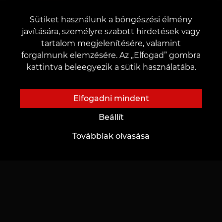
Sütiket használunk a böngészési élmény
+3619990519
javítására, személyre szabott hirdetések vagy
tartalom megjelenítésére, valamint
forgalmunk elemzésére. Az „Elfogad” gombra
v. Szeged
kattintva beleegyezik a sütik használatába.
Tisza Lajos krt. 55
Elfogadni mindent
Beállít
Továbbiak olvasása