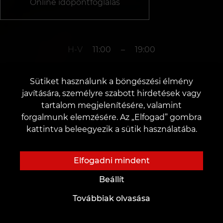
Online időpontfoglalás
H-V
11:00
–
19:00
Sütiket használunk a böngészési élmény
+3619990519
javítására, személyre szabott hirdetések vagy
tartalom megjelenítésére, valamint
forgalmunk elemzésére. Az „Elfogad” gombra
v. Budapest
kattintva beleegyezik a sütik használatába.
1066, Budapest, Teréz körút 40
Elfogadni mindent
Beállít
Továbbiak olvasása