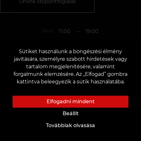
Online időpontfoglalás
H–V
11:00
–
19:00
Sütiket használunk a böngészési élmény
+3619990519
javítására, személyre szabott hirdetések vagy
tartalom megjelenítésére, valamint
forgalmunk elemzésére. Az „Elfogad” gombra
v. Győr
kattintva beleegyezik a sütik használatába.
Czuczor Gergely u. 14
Elfogadni mindent
Beállít
Továbbiak olvasása