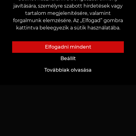
+3619990519
javítására, személyre szabott hirdetések vagy
tartalom megjelenítésére, valamint
forgalmunk elemzésére. Az „Elfogad” gombra
v. Győr
kattintva beleegyezik a sütik használatába.
Czuczor Gergely u. 14
Elfogadni mindent
Beállít
Továbbiak olvasása