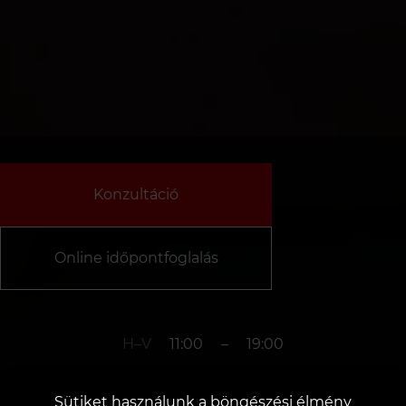
Konzultáció
Online időpontfoglalás
H–V
11:00
–
19:00
Sütiket használunk a böngészési élmény